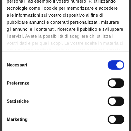
personali, ad esempio il vostro numero IP, utilizzando
tecnologie come i cookie per memorizzare e accedere
SERVIZI DI SEGRETERIA STUDENTI
alle informazioni sul vostro dispositivo al fine di
pubblicare annunci e contenuti personalizzati, misurare
STRUTTURE DEL DIPARTIMENTO
gli annunci e i contenuti, ricercare il pubblico e sviluppare
i servizi. Avete la possibilità di scegliere chi utilizza i
BIBLIOTECHE
vostri dati e per quali scopi. Le vostre scelte in materia di
privacy sono applicabili solo su questa proprietà digitale
CENTRI
in cui avete effettuato le vostre scelte. È possibile
Selezione
LABORATORI
modificare o revocare il proprio consenso in qualsiasi
Necessari
del
momento dalla Dichiarazione sui cookie o facendo clic
consenso
SPIN OFF E AZIENDE
sull'icona di attivazione della privacy.
Preferenze
SPAZI COMUNI DEL DIPARTIMENTO
Con il tuo consenso, vorremmo anche:
raccogliere informazioni sulla tua posizione
Statistiche
Contatti
geografica, con un'approssimazione di qualche
Persone
metro,
Marketing
Identificare il tuo dispositivo, scansionandolo
Luoghi
attivamente alla ricerca di caratteristiche specifiche