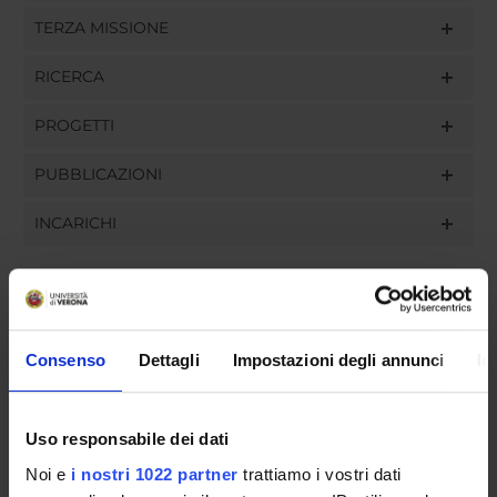
TERZA MISSIONE
RICERCA
PROGETTI
PUBBLICAZIONI
INCARICHI
ORGANIZZAZIONE
Consenso
Dettagli
Impostazioni degli annunci
In
GOVERNANCE
Uso responsabile dei dati
COMMISSIONI
Noi e
i nostri 1022 partner
trattiamo i vostri dati
UFFICI E STRUTTURE DI SERVIZIO