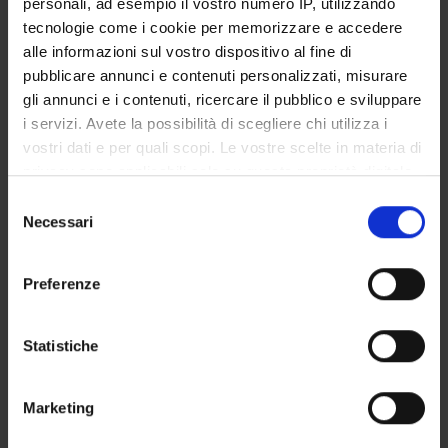
personali, ad esempio il vostro numero IP, utilizzando
tecnologie come i cookie per memorizzare e accedere
SERVIZI DI SEGRETERIA STUDENTI
alle informazioni sul vostro dispositivo al fine di
pubblicare annunci e contenuti personalizzati, misurare
STRUTTURE DEL DIPARTIMENTO
gli annunci e i contenuti, ricercare il pubblico e sviluppare
i servizi. Avete la possibilità di scegliere chi utilizza i
BIBLIOTECHE
vostri dati e per quali scopi. Le vostre scelte in materia di
privacy sono applicabili solo su questa proprietà digitale
CENTRI
in cui avete effettuato le vostre scelte. È possibile
Selezione
LABORATORI
modificare o revocare il proprio consenso in qualsiasi
Necessari
del
momento dalla Dichiarazione sui cookie o facendo clic
consenso
SPIN OFF E AZIENDE
sull'icona di attivazione della privacy.
Preferenze
SPAZI COMUNI DEL DIPARTIMENTO
Con il tuo consenso, vorremmo anche:
raccogliere informazioni sulla tua posizione
Statistiche
Contatti
geografica, con un'approssimazione di qualche
Persone
metro,
Marketing
Identificare il tuo dispositivo, scansionandolo
Luoghi
attivamente alla ricerca di caratteristiche specifiche