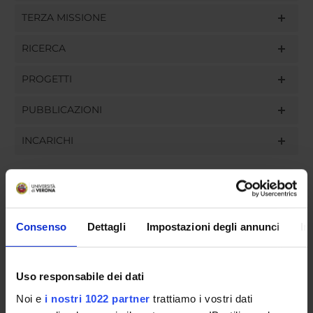
TERZA MISSIONE
RICERCA
PROGETTI
PUBBLICAZIONI
INCARICHI
ORGANIZZAZIONE
Consenso
Dettagli
Impostazioni degli annunci
In
GOVERNANCE
Uso responsabile dei dati
COMMISSIONI
Noi e
i nostri 1022 partner
trattiamo i vostri dati
UFFICI E STRUTTURE DI SERVIZIO