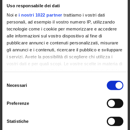
ORGANIZZAZIONE
Uso responsabile dei dati
GOVERNANCE
Noi e
i nostri 1022 partner
trattiamo i vostri dati
personali, ad esempio il vostro numero IP, utilizzando
COMMISSIONI
tecnologie come i cookie per memorizzare e accedere
alle informazioni sul vostro dispositivo al fine di
UFFICI E STRUTTURE DI SERVIZIO
pubblicare annunci e contenuti personalizzati, misurare
gli annunci e i contenuti, ricercare il pubblico e sviluppare
SERVIZI DI SEGRETERIA STUDENTI
i servizi. Avete la possibilità di scegliere chi utilizza i
vostri dati e per quali scopi. Le vostre scelte in materia di
STRUTTURE DEL DIPARTIMENTO
privacy sono applicabili solo su questa proprietà digitale
in cui avete effettuato le vostre scelte. È possibile
Selezione
BIBLIOTECHE
modificare o revocare il proprio consenso in qualsiasi
Necessari
del
momento dalla Dichiarazione sui cookie o facendo clic
CENTRI
consenso
sull'icona di attivazione della privacy.
Preferenze
LABORATORI
Con il tuo consenso, vorremmo anche:
SPIN OFF E AZIENDE
raccogliere informazioni sulla tua posizione
Statistiche
geografica, con un'approssimazione di qualche