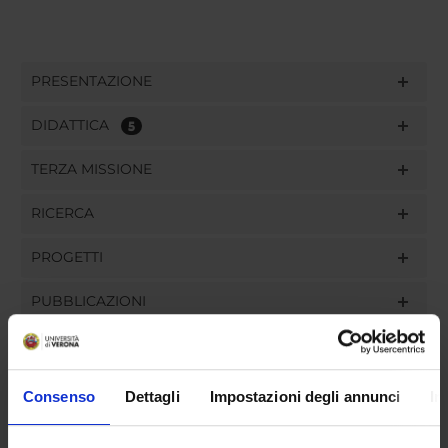
PRESENTAZIONE
DIDATTICA
5
TERZA MISSIONE
RICERCA
PROGETTI
PUBBLICAZIONI
INCARICHI
Consenso
Dettagli
Impostazioni degli annunci
In