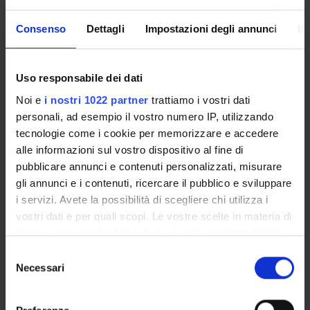
VIDEOTECA "PIETRO
MOBILITÀ
ROVEDA"
INTERNAZIONALE
Consenso
Dettagli
Impostazioni degli annunci
In
Uso responsabile dei dati
VIDEO EVENTI TERZA
Noi e
i nostri 1022 partner
trattiamo i vostri dati
MISSIONE
personali, ad esempio il vostro numero IP, utilizzando
tecnologie come i cookie per memorizzare e accedere
alle informazioni sul vostro dispositivo al fine di
pubblicare annunci e contenuti personalizzati, misurare
gli annunci e i contenuti, ricercare il pubblico e sviluppare
i servizi. Avete la possibilità di scegliere chi utilizza i
vostri dati e per quali scopi. Le vostre scelte in materia di
privacy sono applicabili solo su questa proprietà digitale
PRIMO PIANO
in cui avete effettuato le vostre scelte. È possibile
Selezione
modificare o revocare il proprio consenso in qualsiasi
Necessari
del
momento dalla Dichiarazione sui cookie o facendo clic
consenso
Specializzazione in Metodi e Pratiche di rafforzamento dei
sull'icona di attivazione della privacy.
percorsi di presa in carico e accompagnamento sociale