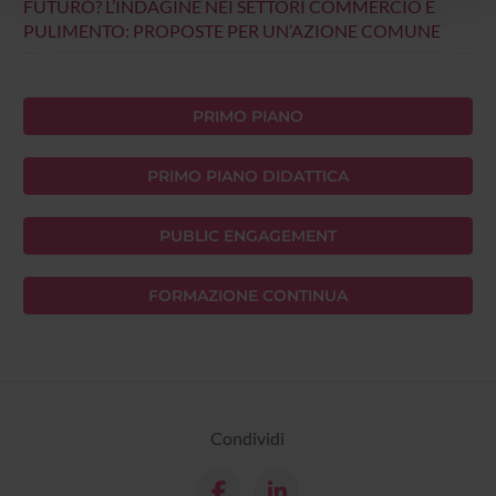
FUTURO? L’INDAGINE NEI SETTORI COMMERCIO E
con altre informazioni che hai fornito loro o che hanno
PULIMENTO: PROPOSTE PER UN’AZIONE COMUNE
raccolto dal tuo utilizzo dei loro servizi.
PRIMO PIANO
PRIMO PIANO DIDATTICA
PUBLIC ENGAGEMENT
FORMAZIONE CONTINUA
Condividi