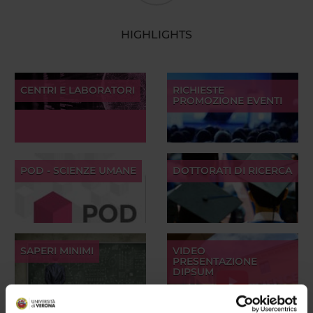
HIGHLIGHTS
CENTRI E LABORATORI
RICHIESTE
PROMOZIONE EVENTI
POD - SCIENZE UMANE
DOTTORATI DI RICERCA
SAPERI MINIMI
VIDEO
PRESENTAZIONE
DIPSUM