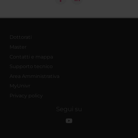
Dottorati
Master
Contatti e mappa
Supporto tecnico
Area Amministrativa
MyUnivr
Privacy policy
Segui su