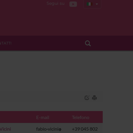
Segui su
TATTI
E-mail
Telefono
Vicini
fabio
vicini
+39 045 802