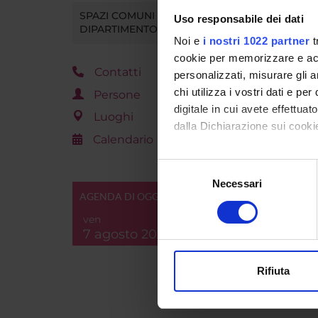
SPAZI COMUNI DEL
Uso responsabile dei dati
Refere
DIPARTIMENTO
Noi e
i nostri 1022 partner
t
cookie per memorizzare e acce
Contatti
personalizzati, misurare gli an
Refere
chi utilizza i vostri dati e pe
Persone
digitale in cui avete effettua
Luoghi
dalla Dichiarazione sui cookie
Calendario
Refere
Con il tuo consenso, vorrem
Selezione
raccogliere informazi
Necessari
del
AGENDA DI OGGI
Identificare il tuo di
Refere
consenso
digitali).
ven
7 agosto 2026
Approfondisci come vengono el
Refere
modificare o ritirare il tuo 
Rifiuta
Utilizziamo i cookie per perso
nostro traffico. Condividiamo 