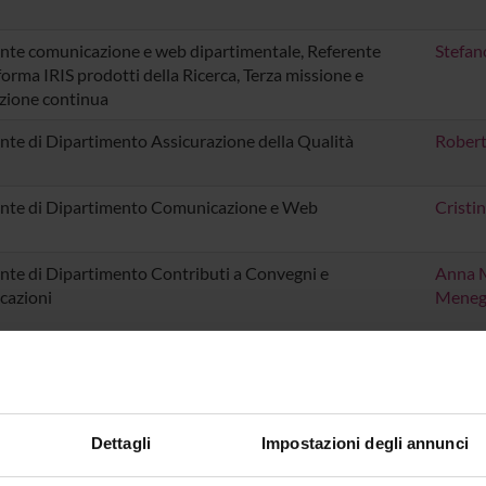
nte comunicazione e web dipartimentale, Referente
Stefa
forma IRIS prodotti della Ricerca, Terza missione e
zione continua
nte di Dipartimento Assicurazione della Qualità
Robert
nte di Dipartimento Comunicazione e Web
Cristi
nte di Dipartimento Contributi a Convegni e
Anna 
cazioni
Meneg
nte di Dipartimento per la Didattica e l'orientamento
Gianlu
nte di Dipartimento per la Ricerca
Massim
Dettagli
Impostazioni degli annunci