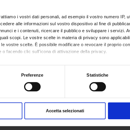
nte di dipartimento per la Terza Missione
Marine
rattiamo i vostri dati personali, ad esempio il vostro numero IP, 
dere alle informazioni sul vostro dispositivo al fine di pubblica
nunci e i contenuti, ricercare il pubblico e sviluppare i servizi. A
nte per il Comitato Etico
Daniel
r quali scopi. Le vostre scelte in materia di privacy sono applicabi
to le vostre scelte. È possibile modificare o revocare il proprio 
 o facendo clic sull'icona di attivazione della privacy.
nte per la Commissione FUR
Marku
Ophae
mo anche:
oni sulla tua posizione geografica, con un'approssimazione di qu
Preferenze
Statistiche
spositivo, scansionandolo attivamente alla ricerca di caratteristich
nte per la Commissione Paritetica Docenti-Studenti
Sergio
aborati i tuoi dati personali e imposta le tue preferenze nella
s
nte per l'Inclusione
Maria 
consenso in qualsiasi momento dalla Dichiarazione sui cookie.
Landuz
Accetta selezionati
nalizzare contenuti ed annunci, per fornire funzionalità dei socia
inoltre informazioni sul modo in cui utilizzi il nostro sito con i n