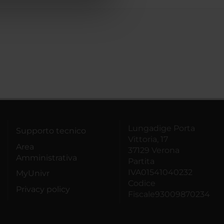
azioni che hai fornito loro o
Lungadige Porta
Supporto tecnico
Vittoria, 17
Area
37129 Verona
Amministrativa
Partita
IVA01541040232
MyUnivr
Codice
Privacy policy
Fiscale93009870234