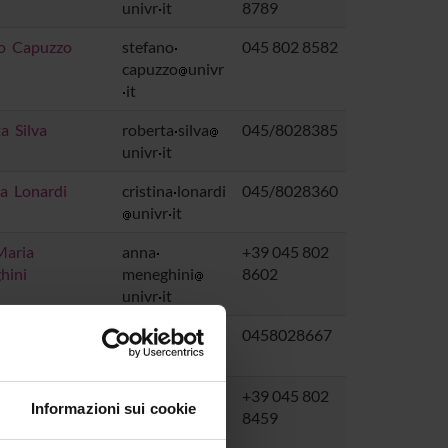
univr
it
8789
no Capuzzo
stefano
045 802 8582
capuzzo
univr
it
a Silva
roberta
silva
045/8028385
univr
it
na Lonardi
cristina
lonardi
045/8028360
univr
it
Maria
anna
+39 045 802
hini
meneghini
8602
univr
it
ca Solla
gianluca
solla
0458028667
univr
it
iliano Badino
massimiliano
+39 045 802
Informazioni sui cookie
badino
univr
8459
it