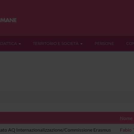
IDATTICA
TERRITORIO E SOCIETÀ
PERSONE
CON
Nome
cato AQ Internazionalizzazione/Commissione Erasmus
Fabio 