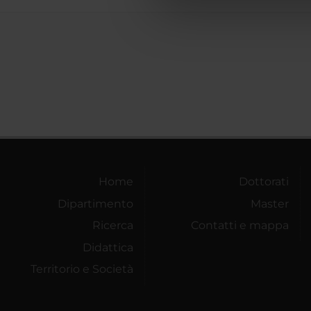
di analisi dei dati web, pubbl
che hanno raccolto dal tuo uti
Home
Dottorati
Dipartimento
Master
Ricerca
Contatti e mappa
Didattica
Territorio e Società