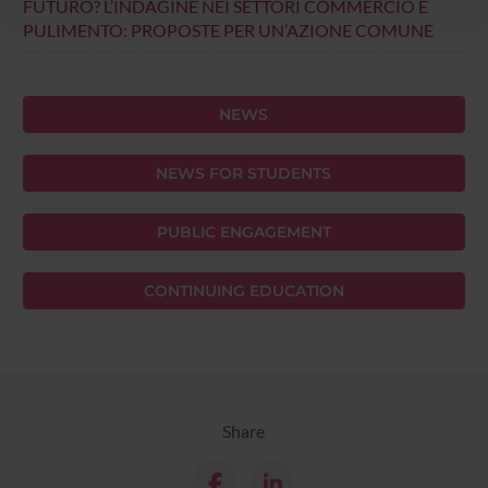
FUTURO? L’INDAGINE NEI SETTORI COMMERCIO E
con altre informazioni che hai fornito loro o che hanno
PULIMENTO: PROPOSTE PER UN’AZIONE COMUNE
raccolto dal tuo utilizzo dei loro servizi.
NEWS
NEWS FOR STUDENTS
PUBLIC ENGAGEMENT
CONTINUING EDUCATION
Share