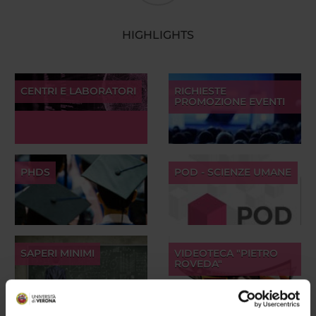
HIGHLIGHTS
CENTRI E LABORATORI
RICHIESTE
PROMOZIONE EVENTI
PHDS
POD - SCIENZE UMANE
SAPERI MINIMI
VIDEOTECA "PIETRO
ROVEDA"