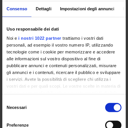
MOBILITÀ
VIDEO
Consenso
Dettagli
Impostazioni degli annunci
In
INTERNAZIONALE
PRESENTAZIONE
DIPSUM
Uso responsabile dei dati
Noi e
i nostri 1022 partner
trattiamo i vostri dati
VIDEO EVENTI TERZA
MISSIONE
personali, ad esempio il vostro numero IP, utilizzando
tecnologie come i cookie per memorizzare e accedere
alle informazioni sul vostro dispositivo al fine di
pubblicare annunci e contenuti personalizzati, misurare
gli annunci e i contenuti, ricercare il pubblico e sviluppare
i servizi. Avete la possibilità di scegliere chi utilizza i
vostri dati e per quali scopi. Le vostre scelte in materia di
privacy sono applicabili solo su questa proprietà digitale
in cui avete effettuato le vostre scelte. È possibile
Selezione
NEWS
modificare o revocare il proprio consenso in qualsiasi
Necessari
del
momento dalla Dichiarazione sui cookie o facendo clic
consenso
Specializzazione in Metodi e Pratiche di rafforzamento dei
sull'icona di attivazione della privacy.
Preferenze
percorsi di presa in carico e accompagnamento sociale