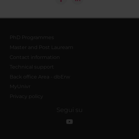
PhD Programmes
Master and Post Lauream
Contact information
Technical support
Back office Area - dbErw
MyUnivr
Privacy policy
Segui su