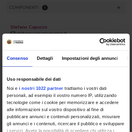
COMPONENTI
1
Stefano Capuzzo
stefano
capuzzo
univr
it
045 802 8582
Consenso
Dettagli
Impostazioni degli annunci
In
AVVISI
DOCUMENTI DISPONIBILI
Uso responsabile dei dati
Noi e
i nostri 1022 partner
trattiamo i vostri dati
personali, ad esempio il vostro numero IP, utilizzando
tecnologie come i cookie per memorizzare e accedere
alle informazioni sul vostro dispositivo al fine di
ORGANIZZAZIONE
pubblicare annunci e contenuti personalizzati, misurare
gli annunci e i contenuti, ricercare il pubblico e sviluppare
GOVERNANCE
i servizi. Avete la possibilità di scegliere chi utilizza i