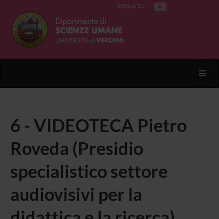
Segui su
Toggl
6 - VIDEOTECA Pietro
Roveda (Presidio
specialistico settore
audiovisivi per la
didattica e la ricerca)