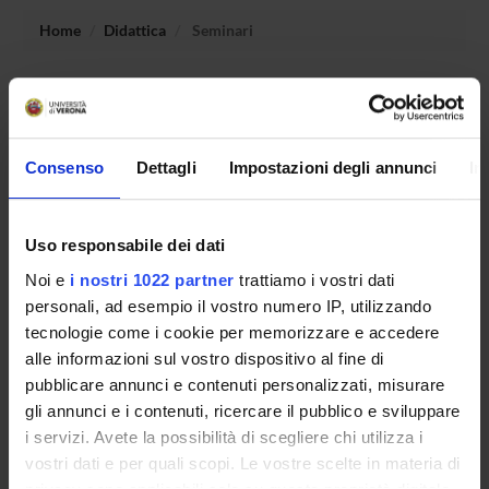
Home
Didattica
Seminari
Non è stato trovato alcun seminario relativo
all'insegnamento Sociologia dell'innovazione sociale.
Consenso
Dettagli
Impostazioni degli annunci
In
OFFERTA FORMATIVA
Uso responsabile dei dati
CORSI DI STUDIO
Noi e
i nostri 1022 partner
trattiamo i vostri dati
personali, ad esempio il vostro numero IP, utilizzando
DOTTORATI, MASTER E FORMAZIONE SUPERIORE
tecnologie come i cookie per memorizzare e accedere
alle informazioni sul vostro dispositivo al fine di
Contatti
pubblicare annunci e contenuti personalizzati, misurare
Persone
gli annunci e i contenuti, ricercare il pubblico e sviluppare
Luoghi
i servizi. Avete la possibilità di scegliere chi utilizza i
vostri dati e per quali scopi. Le vostre scelte in materia di
Calendario