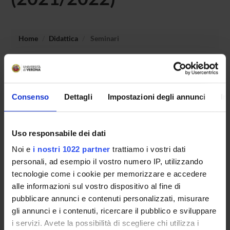
Home
Didattica
Seminari
Non è stato trovato alcun seminario relativo
all'insegnamento Laboratorio - didattica per le disabilita'
sensoriali.
Consenso
Dettagli
Impostazioni degli annunci
In
Uso responsabile dei dati
OFFERTA FORMATIVA
Noi e
i nostri 1022 partner
trattiamo i vostri dati
CORSI DI STUDIO
personali, ad esempio il vostro numero IP, utilizzando
tecnologie come i cookie per memorizzare e accedere
DOTTORATI, MASTER E FORMAZIONE SUPERIORE
alle informazioni sul vostro dispositivo al fine di
pubblicare annunci e contenuti personalizzati, misurare
Contatti
gli annunci e i contenuti, ricercare il pubblico e sviluppare
i servizi. Avete la possibilità di scegliere chi utilizza i
Persone