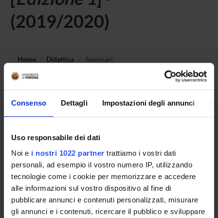
(2019/2020)
Home
Didattica
Seminari
Non è stato trovato alcun seminario relativo
all'insegnamento Storia e attuale ordinamento delle
Consenso
Dettagli
Impostazioni degli annunci
In
istituzioni scolastiche.
Uso responsabile dei dati
Noi e
i nostri 1022 partner
trattiamo i vostri dati
OFFERTA FORMATIVA
personali, ad esempio il vostro numero IP, utilizzando
CORSI DI STUDIO
tecnologie come i cookie per memorizzare e accedere
alle informazioni sul vostro dispositivo al fine di
DOTTORATI, MASTER E FORMAZIONE SUPERIORE
pubblicare annunci e contenuti personalizzati, misurare
gli annunci e i contenuti, ricercare il pubblico e sviluppare