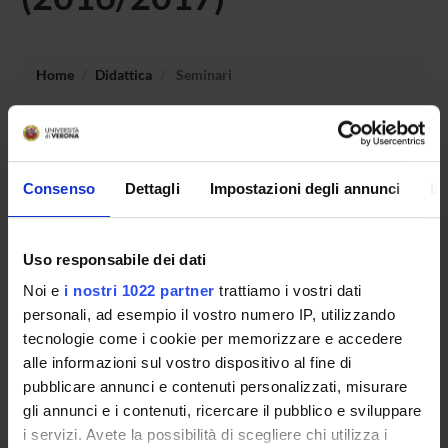
Home
Didattica
Seminari
Non è stato trovato alcun seminario relativo
all'insegnamento Laboratorio - Didattica per le disabilita'
sensoriali.
Consenso
Dettagli
Impostazioni degli annunci
In
Uso responsabile dei dati
OFFERTA FORMATIVA
Noi e
i nostri 1022 partner
trattiamo i vostri dati
CORSI DI STUDIO
personali, ad esempio il vostro numero IP, utilizzando
tecnologie come i cookie per memorizzare e accedere
DOTTORATI, MASTER E FORMAZIONE SUPERIORE
alle informazioni sul vostro dispositivo al fine di
pubblicare annunci e contenuti personalizzati, misurare
Contatti
gli annunci e i contenuti, ricercare il pubblico e sviluppare
i servizi. Avete la possibilità di scegliere chi utilizza i
Persone