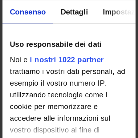
Consenso
Dettagli
Impostazi
Home
Didattica
Seminari
Non è stato trovato alcun seminario relativo
Uso responsabile dei dati
all'insegnamento Laboratorio - Interventi psico-educativi e
didattici con disturbi relazionali.
Noi e
i nostri 1022 partner
trattiamo i vostri dati personali, ad
esempio il vostro numero IP,
OFFERTA FORMATIVA
utilizzando tecnologie come i
CORSI DI STUDIO
cookie per memorizzare e
DOTTORATI, MASTER E FORMAZIONE SUPERIORE
accedere alle informazioni sul
Contatti
vostro dispositivo al fine di
Persone