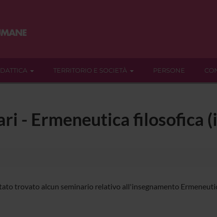
IDATTICA
TERRITORIO E SOCIETÀ
PERSONE
CON
ari - Ermeneutica filosofica (
tato trovato alcun seminario relativo all'insegnamento Ermeneutica 