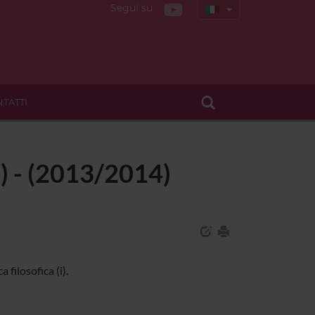
Segui su
TATTI
i) - (2013/2014)
filosofica (i).