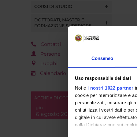
CORSI DI STUDIO
DOTTORATI, MASTER E
FORMAZIONE SUPERIORE
Contatti
Persone
Consenso
Luoghi
Calendario
Uso responsabile dei dati
Noi e
i nostri 1022 partner
t
cookie per memorizzare e acce
AGENDA DI OGGI
personalizzati, misurare gli an
gio
chi utilizza i vostri dati e pe
6 agosto 2026
digitale in cui avete effettua
dalla Dichiarazione sui cookie