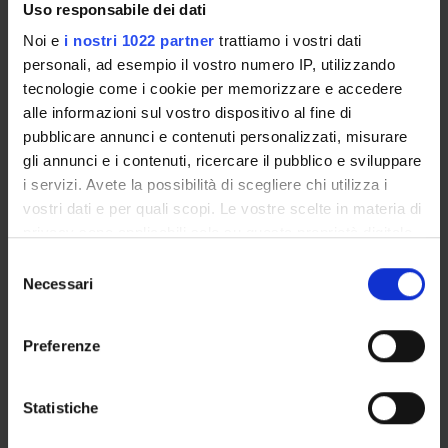
Uso responsabile dei dati
TITOLO
Noi e
i nostri 1022 partner
trattiamo i vostri dati
Famiglia e responsabilità genitoriale tra riforme e intervento
personali, ad esempio il vostro numero IP, utilizzando
Nuovi modelli familiari e successioni mortis causa: ipotesi di 
tecnologie come i cookie per memorizzare e accedere
alle informazioni sul vostro dispositivo al fine di
pubblicare annunci e contenuti personalizzati, misurare
<<indietro
gli annunci e i contenuti, ricercare il pubblico e sviluppare
i servizi. Avete la possibilità di scegliere chi utilizza i
vostri dati e per quali scopi. Le vostre scelte in materia di
ATTIVITÀ
privacy sono applicabili solo su questa proprietà digitale
in cui avete effettuato le vostre scelte. È possibile
Selezione
AREE DI RICERCA
modificare o revocare il proprio consenso in qualsiasi
Necessari
del
momento dalla Dichiarazione sui cookie o facendo clic
consenso
GRUPPI DI RICERCA
sull'icona di attivazione della privacy.
Preferenze
DOTTORATI DI RICERCA
Con il tuo consenso, vorremmo anche:
raccogliere informazioni sulla tua posizione
STRUTTURE
Statistiche
geografica, con un'approssimazione di qualche