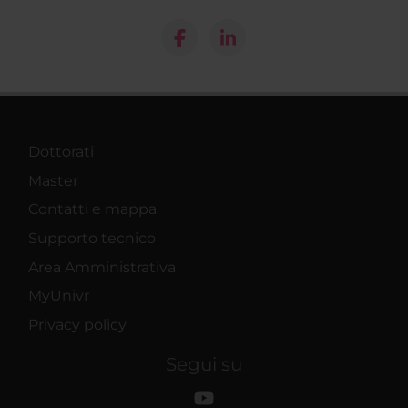
Dottorati
Master
Contatti e mappa
Supporto tecnico
Area Amministrativa
MyUnivr
Privacy policy
Segui su