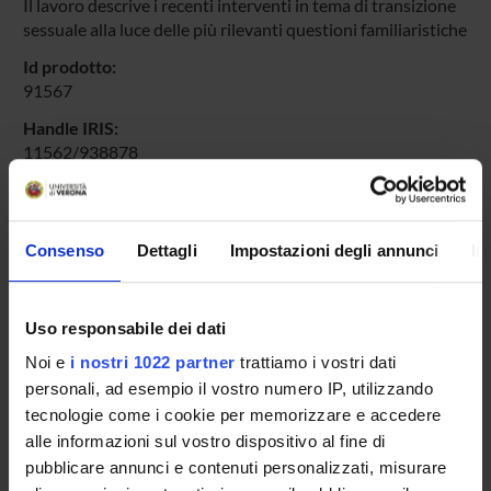
Il lavoro descrive i recenti interventi in tema di transizione
sessuale alla luce delle più rilevanti questioni familiaristiche
Id prodotto:
91567
Handle IRIS:
11562/938878
ultima modifica:
26 ottobre 2022
Citazione bibliografica:
Consenso
Dettagli
Impostazioni degli annunci
In
Cordiano, Alessandra
,
Recenti interventi normativi e
giurisprudenziali in tema di transizione sessuale e legami
familiari
La famiglia nella società contemporanea
,
Aracne
Uso responsabile dei dati
,
2016
,
pp. 65-82
Noi e
i nostri 1022 partner
trattiamo i vostri dati
personali, ad esempio il vostro numero IP, utilizzando
Consulta la scheda completa presente nel
repository
tecnologie come i cookie per memorizzare e accedere
istituzionale della Ricerca di Ateneo
alle informazioni sul vostro dispositivo al fine di
pubblicare annunci e contenuti personalizzati, misurare
PROGETTI COLLEGATI