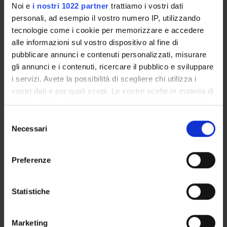
Noi e
i nostri 1022 partner
trattiamo i vostri dati
89166
personali, ad esempio il vostro numero IP, utilizzando
Handle IRIS:
tecnologie come i cookie per memorizzare e accedere
11562/930030
alle informazioni sul vostro dispositivo al fine di
pubblicare annunci e contenuti personalizzati, misurare
ultima modifica:
15 novembre 2022
gli annunci e i contenuti, ricercare il pubblico e sviluppare
i servizi. Avete la possibilità di scegliere chi utilizza i
Citazione bibliografica:
vostri dati e per quali scopi. Le vostre scelte in materia di
Stefana, Alberto;
Lavelli, Manuela
,
I padri dei bambini nati
privacy sono applicabili solo su questa proprietà digitale
pretermine: una risorsa su cui investire
«PSICOLOGIA
in cui avete effettuato le vostre scelte. È possibile
CLINICA DELLO SVILUPPO»
, vol.
20
, n.
2
,
2016
,
pp. 165-
Selezione
modificare o revocare il proprio consenso in qualsiasi
188
Necessari
del
momento dalla Dichiarazione sui cookie o facendo clic
consenso
Consulta la scheda completa presente nel
repository
sull'icona di attivazione della privacy.
Preferenze
istituzionale della Ricerca di Ateneo
Con il tuo consenso, vorremmo anche:
raccogliere informazioni sulla tua posizione
Statistiche
PROGETTI COLLEGATI
geografica, con un'approssimazione di qualche
TITOLO
metro,
Marketing
Parent-infant relationships at risk: Preterm infants, preterm
Identificare il tuo dispositivo, scansionandolo