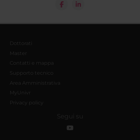
Dottorati
Master
Contatti e mappa
Supporto tecnico
Area Amministrativa
MyUnivr
Privacy policy
Segui su