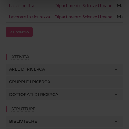
L'aria che tira
Dipartimento Scienze Umane
Margh
nostri partner che si occupano di analisi dei dati web,
pubblicità e social media, i quali potrebbero combinarle
Lavorare in sicurezza
Dipartimento Scienze Umane
Margh
con altre informazioni che hai fornito loro o che hanno
raccolto dal tuo utilizzo dei loro servizi.
<<indietro
ATTIVITÀ
AREE DI RICERCA
GRUPPI DI RICERCA
DOTTORATI DI RICERCA
STRUTTURE
BIBLIOTECHE