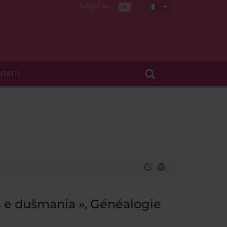
Segui su
TATTI
 e dušmania », Généalogie