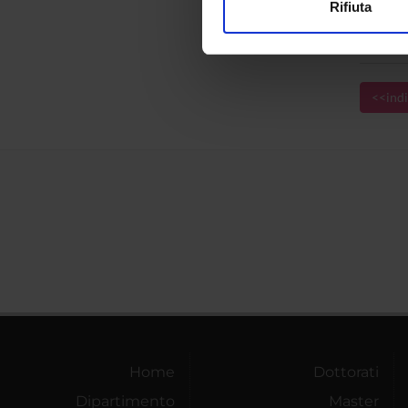
Rifiuta
Early 
Utilizziamo i cookie per perso
Autono
nostro traffico. Condividiamo 
di analisi dei dati web, pubbl
che hanno raccolto dal tuo uti
<<indi
Home
Dottorati
Dipartimento
Master