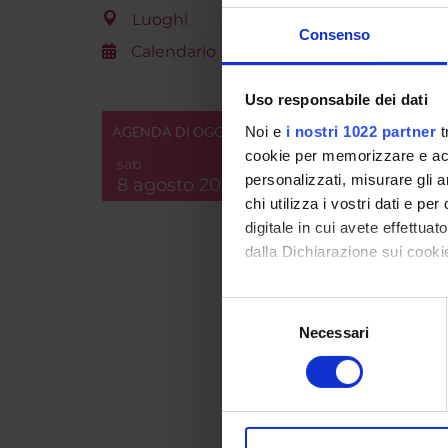
Breve d
Luoghi
Consenso
contenu
Calendario
Uso responsabile dei dati
AGENDA DI OGGI
Noi e
i nostri 1022 partner
t
cookie per memorizzare e acce
sab
personalizzati, misurare gli an
Id prod
8 agosto 2026
chi utilizza i vostri dati e pe
Handle 
digitale in cui avete effettua
ultima 
dalla Dichiarazione sui cookie
Citazio
Con il tuo consenso, vorrem
Selezione
raccogliere informazi
Necessari
del
Identificare il tuo di
Consul
consenso
digitali).
Approfondisci come vengono el
PROGET
modificare o ritirare il tuo 
TITOL