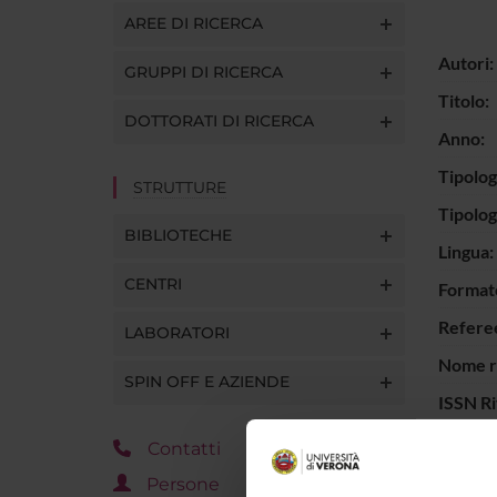
AREE DI RICERCA
Autori:
GRUPPI DI RICERCA
Titolo:
DOTTORATI DI RICERCA
Anno:
Tipolog
STRUTTURE
Tipolo
BIBLIOTECHE
Lingua:
CENTRI
Format
Refere
LABORATORI
Nome ri
SPIN OFF E AZIENDE
ISSN Ri
Interva
Contatti
Parole 
Persone