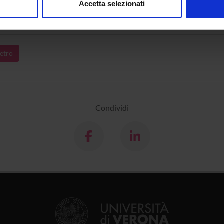
Accetta selezionati
Marriage between Dynamism of Social Network and Legal
nalizzare contenuti ed annunci, per fornire funzionalità dei socia
my: The case of transnational Romanian Roma (Net-Rom)
inoltre informazioni sul modo in cui utilizzi il nostro sito con i n
icità e social media, i quali potrebbero combinarle con altre inform
lizzo dei loro servizi.
etro
Condividi