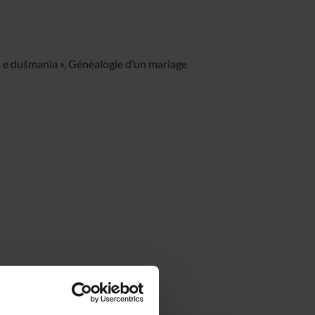
 e dušmania », Généalogie d’un mariage