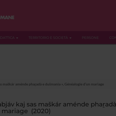
IDATTICA
TERRITORIO E SOCIETÀ
PERSONE
CON
sas maškár aménde phaṟadà e dušmania », Généalogie d’un mariage
abjáv kaj sas maškár aménde phaṟadà
 mariage (2020)