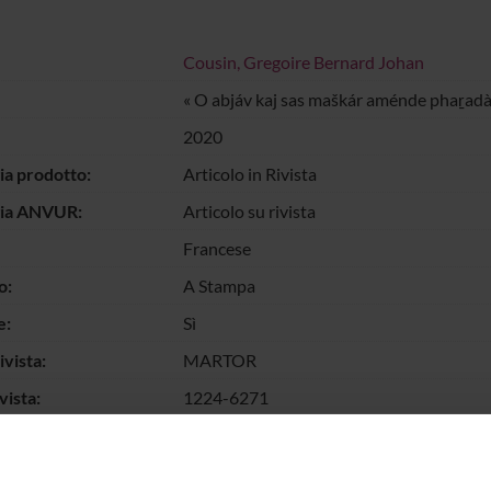
Cousin, Gregoire Bernard Johan
« O abjáv kaj sas maškár aménde phaṟadà
2020
ia prodotto:
Articolo in Rivista
gia ANVUR:
Articolo su rivista
Francese
o:
A Stampa
e:
Sì
vista:
MARTOR
vista:
1224-6271
llo pagine:
1-23
chiave:
Rom