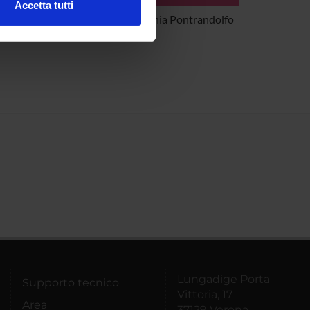
Accetta tutti
Dipartimento Scienze
Stefania Pontrandolfo
l media e per analizzare il
Umane
ostri partner che si occupano
azioni che hai fornito loro o
Lungadige Porta
Supporto tecnico
Vittoria, 17
Area
37129 Verona