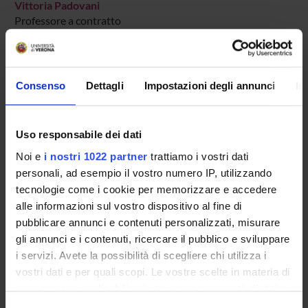
Vittoria Padovani
Professore a contratto
Matteo Pressi
Professore a contratto
Consenso
Dettagli
Impostazioni degli annunci
In
AREE DI RICERCA COINVOLTE DAL PROGETTO
Uso responsabile dei dati
Administrative Law
Noi e
i nostri 1022 partner
trattiamo i vostri dati
personali, ad esempio il vostro numero IP, utilizzando
tecnologie come i cookie per memorizzare e accedere
alle informazioni sul vostro dispositivo al fine di
ATTIVITÀ
pubblicare annunci e contenuti personalizzati, misurare
gli annunci e i contenuti, ricercare il pubblico e sviluppare
AREE DI RICERCA
i servizi. Avete la possibilità di scegliere chi utilizza i
vostri dati e per quali scopi. Le vostre scelte in materia di
GRUPPI DI RICERCA
privacy sono applicabili solo su questa proprietà digitale
in cui avete effettuato le vostre scelte. È possibile