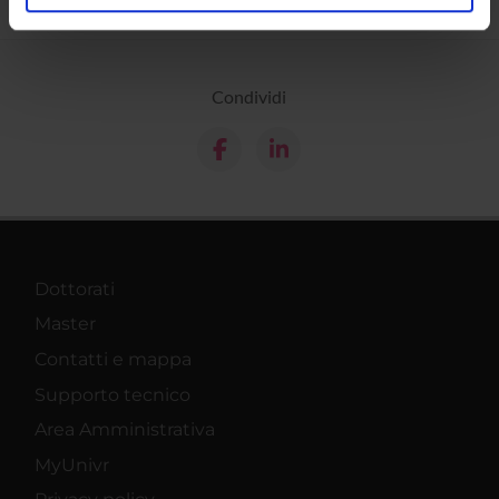
analizzare il nostro traffico. Condividiamo inoltre
informazioni sul modo in cui utilizzi il nostro sito con i
nostri partner che si occupano di analisi dei dati web,
pubblicità e social media, i quali potrebbero combinarle
Condividi
con altre informazioni che hai fornito loro o che hanno
raccolto dal tuo utilizzo dei loro servizi.
Dottorati
Master
Contatti e mappa
Supporto tecnico
Area Amministrativa
MyUnivr