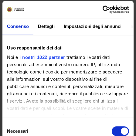
Francesco Tommasi
Professore a contratto
Consenso
Dettagli
Impostazioni degli annunci
In
COLLABORATORI ESTERNI
Uso responsabile dei dati
Giada, Diletta Mignolli
Noi e
i nostri 1022 partner
trattiamo i vostri dati
Università di Verona Dipartimento di Scienze Umane PhD
personali, ad esempio il vostro numero IP, utilizzando
student
tecnologie come i cookie per memorizzare e accedere
Daiana Colledani
alle informazioni sul vostro dispositivo al fine di
Università La Sapienza, Roma Dipartimento di Psicologia
pubblicare annunci e contenuti personalizzati, misurare
Ricercatrice
gli annunci e i contenuti, ricercare il pubblico e sviluppare
i servizi. Avete la possibilità di scegliere chi utilizza i
Laura Cunico
Università di Verona Scuola di Medicina e Chirurgia
vostri dati e per quali scopi. Le vostre scelte in materia di
docente a contratto
privacy sono applicabili solo su questa proprietà digitale
in cui avete effettuato le vostre scelte. È possibile
Selezione
Olga Mamaliga
modificare o revocare il proprio consenso in qualsiasi
Necessari
AOUI di Verona Infermiera Terapia Intensiva Generale
del