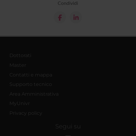
Condividi
Dottorati
Master
Contatti e mappa
Supporto tecnico
Area Amministrativa
MyUnivr
Privacy policy
Segui su