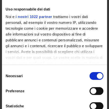
professore ordinario
Uso responsabile dei dati
Elisabetta Neri
Noi e
i nostri 1022 partner
trattiamo i vostri dati
Università di Firenze Dipartimento di Storia, Archeologia,
personali, ad esempio il vostro numero IP, utilizzando
Geografia, Arte e Spettacolo Ricercatrice
tecnologie come i cookie per memorizzare e accedere
Xavier Barral i Altet
alle informazioni sul vostro dispositivo al fine di
Universita di Rennes professore emerito
pubblicare annunci e contenuti personalizzati, misurare
gli annunci e i contenuti, ricercare il pubblico e sviluppare
Flavio Pachera
i servizi. Avete la possibilità di scegliere chi utilizza i
Fabbriceria di San Zeno Maggiore
vostri dati e per quali scopi. Le vostre scelte in materia di
privacy sono applicabili solo su questa proprietà digitale
in cui avete effettuato le vostre scelte. È possibile
Selezione
AREE DI RICERCA COINVOLTE DAL PROGETTO
modificare o revocare il proprio consenso in qualsiasi
Necessari
del
Storia e Antropologia
momento dalla Dichiarazione sui cookie o facendo clic
consenso
Cultural heritage, cultural identities and memories
sull'icona di attivazione della privacy.
Preferenze
Storia e Antropologia
Con il tuo consenso, vorremmo anche:
Cultural studies, symbolic representation, religious studies
raccogliere informazioni sulla tua posizione
Statistiche