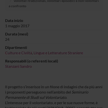
volontari tradizionali, volontari episodici e non-volontari
a confronto
Data inizio
1 maggio 2017
Durata (mesi)
24
Dipartimenti
Culture e Civiltà
,
Lingue e Letterature Straniere
Responsabili (o referenti locali)
Stanzani Sandro
Il progetto s’inserisce in un filone di indagini che da più anni
i proponenti perseguono nell’ambito del
Seminario
Permanente di Studi sul Volontariato
.
L’interesse per il volontariato, e per le sue nuove forme, è
testimoniata da più parti (ARNOVA, 2005), soprattutto per