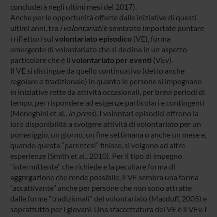
concluderà negli ultimi mesi del 2017).
Anche per le opportunità offerte dalle iniziative di questi
ultimi anni, tra
i volontariati
è sembrato importate puntare
i riflettori sul
volontariato episodico
(VE), forma
emergente di volontariato che si declina in un aspetto
particolare che è il
volontariato per eventi
(VEv).
Il VE si distingue da quello continuativo (detto anche
regolare o tradizionale) in quanto le persone si impegnano
in iniziative rette da attività occasionali, per brevi periodi di
tempo, per rispondere ad esigenze particolari e contingenti
(Meneghini et al.,
in press
). I volontari episodici offrono la
loro disponibilità a svolgere attività di volontariato per un
pomeriggio, un giorno, un fine settimana o anche un mese e,
quando questa “parentesi” finisce, si volgono ad altre
esperienze (Smith et al., 2010). Per il tipo di impegno
“intermittente” che richiede e la peculiare forma di
aggregazione che rende possibile, il VE sembra una forma
“accattivante” anche per persone che non sono attratte
dalle forme “tradizionali” del volontariato (Macduff, 2005) e
soprattutto per i giovani. Una sfaccettatura del VE è il VEv. I