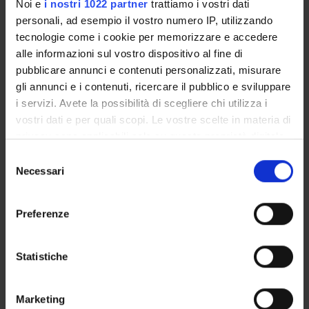
Roberta Fraccaroli
Noi e
i nostri 1022 partner
trattiamo i vostri dati
Cultore della materia
personali, ad esempio il vostro numero IP, utilizzando
tecnologie come i cookie per memorizzare e accedere
Cristina Lonardi
alle informazioni sul vostro dispositivo al fine di
Professore associato
pubblicare annunci e contenuti personalizzati, misurare
gli annunci e i contenuti, ricercare il pubblico e sviluppare
i servizi. Avete la possibilità di scegliere chi utilizza i
AREE DI RICERCA COINVOLTE DAL PROGETTO
vostri dati e per quali scopi. Le vostre scelte in materia di
privacy sono applicabili solo su questa proprietà digitale
Società inclusive e pratiche di cittadinanza
in cui avete effettuato le vostre scelte. È possibile
SOCIOLOGY
Selezione
modificare o revocare il proprio consenso in qualsiasi
Necessari
del
momento dalla Dichiarazione sui cookie o facendo clic
consenso
sull'icona di attivazione della privacy.
Preferenze
Con il tuo consenso, vorremmo anche:
ATTIVITÀ
raccogliere informazioni sulla tua posizione
Statistiche
AREE DI RICERCA
geografica, con un'approssimazione di qualche
metro,
GRUPPI DI RICERCA
Marketing
Identificare il tuo dispositivo, scansionandolo