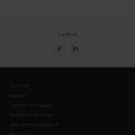
Condividi
Dottorati
Master
Contatti e mappa
Supporto tecnico
Area Amministrativa
MyUnivr