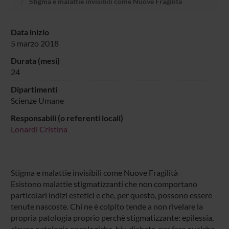
Stigma e malattie invisibili come Nuove Fragilità
Data inizio
5 marzo 2018
Durata (mesi)
24
Dipartimenti
Scienze Umane
Responsabili (o referenti locali)
Lonardi Cristina
Stigma e malattie invisibili come Nuove Fragilità
Esistono malattie stigmatizzanti che non comportano
particolari indizi estetici e che, per questo, possono essere
tenute nascoste. Chi ne è colpito tende a non rivelare la
propria patologia proprio perchè stigmatizzante: epilessia,
alcune patologie oncologiche, hiv, diabete, per fare qualche