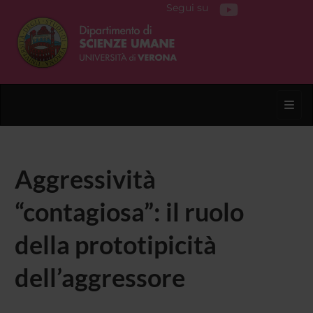
Segui su
Toggl
Aggressività
“contagiosa”: il ruolo
della prototipicità
dell’aggressore