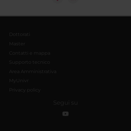
Dottorati
Master
Contatti e mappa
Supporto tecnico
Area Amministrativa
MyUnivr
Privacy policy
Segui su