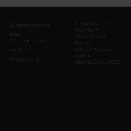
Lungadige Porta
Supporto tecnico
Vittoria, 17
Area
37129 Verona
Amministrativa
Partita
IVA01541040232
MyUnivr
Codice
Privacy policy
Fiscale93009870234