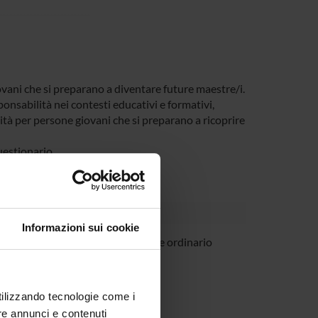
ovani che si preparano a diventare future maestre/i.
ponsabilità nei contesti educativi e formativi,
lità per persone giovani che si preparano a ricoprire
uestionario.
Informazioni sui cookie
si
Professore ordinario
utilizzando tecnologie come i
re annunci e contenuti