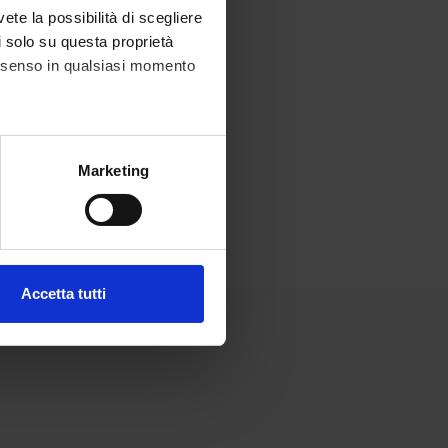
vete la possibilità di scegliere
li solo su questa proprietà
consenso in qualsiasi momento
alche metro,
Marketing
e specifiche (impronte
ezione dettagli
. Puoi
Accetta tutti
l media e per analizzare il
ostri partner che si occupano
azioni che hai fornito loro o