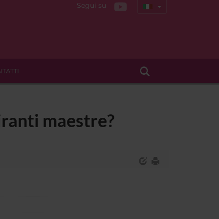
Segui su
TATTI
piranti maestre?