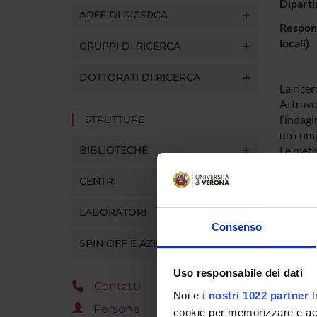
Diparti
AREE DI RICERCA
Respons
locali)
GRUPPI DI RICERCA
DOTTORATI DI RICERCA
La ricer
Attraver
l’indagi
STRUTTURE
un comp
BIBLIOTECHE
Le meto
CENTRI
LABORATORI
PART
Consenso
Antonie
SPIN OFF E AZIENDE
Uso responsabile dei dati
Contatti
Noi e
i nostri 1022 partner
t
Persone
cookie per memorizzare e acce