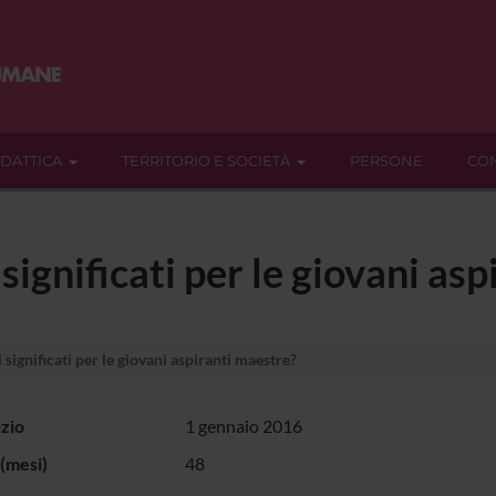
IDATTICA
TERRITORIO E SOCIETÀ
PERSONE
CON
significati per le giovani as
significati per le giovani aspiranti maestre?
izio
1 gennaio 2016
(mesi)
48