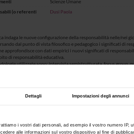
menti
Scienze Umane
abili (o referenti
Dusi Paola
ca indaga le nuove configurazione della responsabilità nelle/nei gi
sando dal punto di vista filosofico e pedagogico i significati di res
ne approfondisce con dati empirici i nuovi significati di responsabi
ito di responsabilità educativa.
dologie utilizzate sono: intervista semistrutturata, focus group, q
ECIPANTI AL PROGETTO
Dettagli
Impostazioni degli annunci
tta De Vita
Professore associato
Paola Du
rattiamo i vostri dati personali, ad esempio il vostro numero IP, 
dere alle informazioni sul vostro dispositivo al fine di pubblica