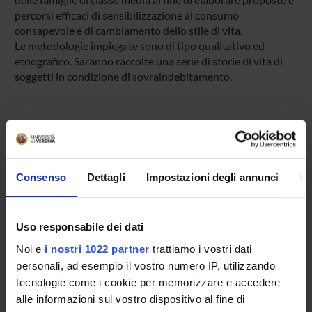
percorsi efficaci di sensibilizzazione al consumo
consapevole e di cambiamento dello stile di vita.
Le metodologie impiegate sono di tipo qualitativo ed
etnografico. Saranno raccolte una serie di storie di vita di
soggetti in condizione di sovraindebitamento.
PARTECIPANTI AL PROGETTO
Antonietta De Vita
Consenso
Dettagli
Impostazioni degli annunci
In
Professore associato
Luca Mori
Professore associato
Uso responsabile dei dati
Noi e
i nostri 1022 partner
trattiamo i vostri dati
personali, ad esempio il vostro numero IP, utilizzando
AREE DI RICERCA COINVOLTE DAL PROGETTO
tecnologie come i cookie per memorizzare e accedere
alle informazioni sul vostro dispositivo al fine di
Società inclusive e pratiche di cittadinanza