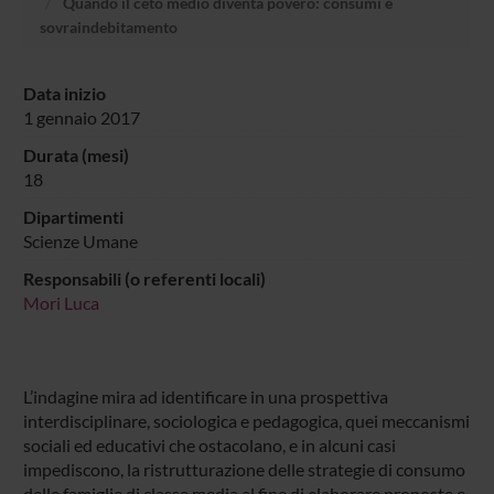
Quando il ceto medio diventa povero: consumi e
sovraindebitamento
Data inizio
1 gennaio 2017
Durata (mesi)
18
Dipartimenti
Scienze Umane
Responsabili (o referenti locali)
Mori Luca
L’indagine mira ad identificare in una prospettiva
interdisciplinare, sociologica e pedagogica, quei meccanismi
sociali ed educativi che ostacolano, e in alcuni casi
impediscono, la ristrutturazione delle strategie di consumo
delle famiglie di classe media al fine di elaborare proposte e