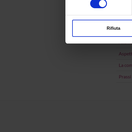
digitali).
HISTO
Approfondisci come vengono el
modificare o ritirare il tuo 
PUBBLI
Rifiuta
TITOL
Utilizziamo i cookie per perso
nostro traffico. Condividiamo 
Alla r
di analisi dei dati web, pubbl
Aspett
che hanno raccolto dal tuo uti
La com
Prassi