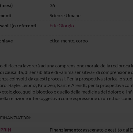
(mesi)
36
menti
Scienze Umane
abili (o referenti
Erle Giorgio
chiave
etica, mente, corpo
po di ricerca lavorerà ad una comprensione morale della reciproca 
di causalità, di sensibilità e di «anima sensitiva», di comprensione
enza coinvolti da questi processi. Per la prospettiva storica lo stu
oro, Bayle, Leibniz, Knutzen, Kant e Arendt; per la prospettiva co
 etologico, quello bioetico e quello della medicina del dolore e, in
nella relazione intersoggettiva come espressione di un ethos comu
 FINANZIATORI:
 PRIN
Finanziamento:
assegnato e gestito dal 