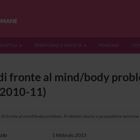
IDATTICA
TERRITORIO E SOCIETÀ
PERSONE
CON
 di fronte al mind/body probl
(2010-11)
 di fronte al mind/body problem. Problemi storici e prospettive teoriche
izio
1 febbraio 2013