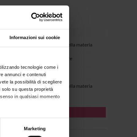
Informazioni sui cookie
eruzzi
Cultore della materia
ocuranti
Ricercatore
utilizzando tecnologie come i
busa
re annunci e contenuti
vete la possibilità di scegliere
Vitale
Cultore della materia
li solo su questa proprietà
consenso in qualsiasi momento
alche metro,
Marketing
e specifiche (impronte