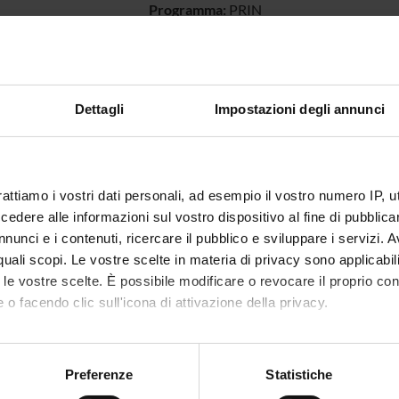
Programma:
PRIN
ECIPANTI AL PROGETTO
Dettagli
Impostazioni degli annunci
ecilia Barbetta
Enrico P
 Erle
Professore associato
Lucia Pr
rattiamo i vostri dati personali, ad esempio il vostro numero IP, 
o Moretto
Cultore della materia
Ivan Val
dere alle informazioni sul vostro dispositivo al fine di pubblica
nunci e i contenuti, ricercare il pubblico e sviluppare i servizi. A
erfranceschi
Lorenzo 
r quali scopi. Le vostre scelte in materia di privacy sono applicabi
to le vostre scelte. È possibile modificare o revocare il proprio 
 o facendo clic sull'icona di attivazione della privacy.
DI RICERCA COINVOLTE DAL PROGETTO
mo anche:
ED ETHICS
oni sulla tua posizione geografica, con un'approssimazione di qu
Preferenze
Statistiche
spositivo, scansionandolo attivamente alla ricerca di caratteristich
à inclusive e pratiche di cittadinanza