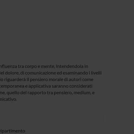
influenza tra corpo e mente, intendendola in
 del dolore, di comunicazione ed esaminando i livelli
dio riguarderà il pensiero morale di autori come
ntemporanea e applicativa saranno considerati
fine, quello del rapporto tra pensiero, medium, e
nicativo.
Dipartimento