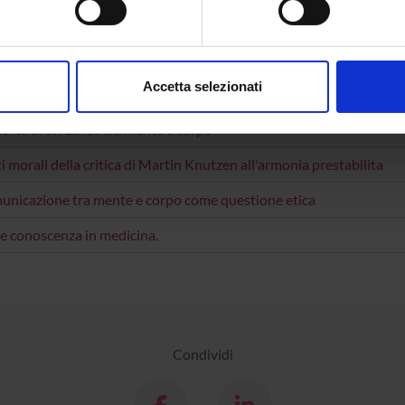
RY OF PHILOSOPHY: GENERAL HISTORY
aborati i tuoi dati personali e imposta le tue preferenze nella
s
consenso in qualsiasi momento dalla Dichiarazione sui cookie.
CAZIONI
Accetta selezionati
O
nalizzare contenuti ed annunci, per fornire funzionalità dei socia
inoltre informazioni sul modo in cui utilizzi il nostro sito con i n
icerca di un Ethos tra mente e corpo
icità e social media, i quali potrebbero combinarle con altre inform
i morali della critica di Martin Knutzen all'armonia prestabilita
lizzo dei loro servizi.
unicazione tra mente e corpo come questione etica
 e conoscenza in medicina.
Condividi