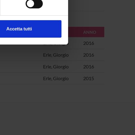
ezione dettagli
. Puoi
Accetta tutti
AUTORI
ANNO
l media e per analizzare il
ostri partner che si occupano
Erle, Giorgio
2016
azioni che hai fornito loro o
Erle, Giorgio
2016
Erle, Giorgio
2016
Erle, Giorgio
2015