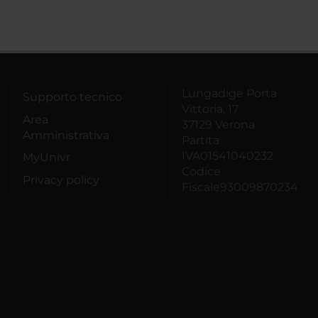
Lungadige Porta
Supporto tecnico
Vittoria, 17
Area
37129 Verona
Amministrativa
Partita
IVA01541040232
MyUnivr
Codice
Privacy policy
Fiscale93009870234