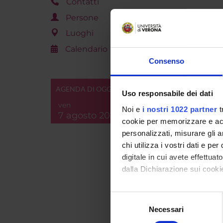
Contatti
Persone
Luoghi
Calendario
PART
Consenso
Maria C
AGENDA DI OGGI
Uso responsabile dei dati
Giorgio
ven
Noi e
i nostri 1022 partner
t
7 agosto 2026
Antoni
cookie per memorizzare e acce
personalizzati, misurare gli an
Linda P
chi utilizza i vostri dati e pe
digitale in cui avete effettua
dalla Dichiarazione sui cookie
AREE 
Con il tuo consenso, vorrem
Selezione
APPLI
raccogliere informazi
Necessari
del
Identificare il tuo di
Societ
consenso