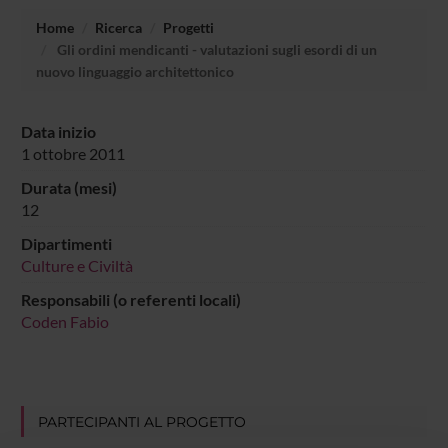
Home
Ricerca
Progetti
Gli ordini mendicanti - valutazioni sugli esordi di un
nuovo linguaggio architettonico
Data inizio
1 ottobre 2011
Durata (mesi)
12
Dipartimenti
Culture e Civiltà
Responsabili (o referenti locali)
Coden Fabio
PARTECIPANTI AL PROGETTO