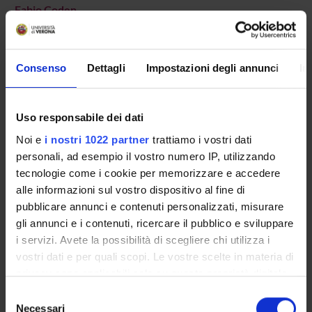
Fabio Coden
Professore associato
Silvia D'Ambrosio
Professore a contratto
Consenso
Dettagli
Impostazioni degli annunci
In
Silvia Musetti
Professore a contratto
Uso responsabile dei dati
Noi e
i nostri 1022 partner
trattiamo i vostri dati
personali, ad esempio il vostro numero IP, utilizzando
tecnologie come i cookie per memorizzare e accedere
ATTIVITÀ
alle informazioni sul vostro dispositivo al fine di
pubblicare annunci e contenuti personalizzati, misurare
AREE DI RICERCA
gli annunci e i contenuti, ricercare il pubblico e sviluppare
i servizi. Avete la possibilità di scegliere chi utilizza i
GRUPPI DI RICERCA
vostri dati e per quali scopi. Le vostre scelte in materia di
privacy sono applicabili solo su questa proprietà digitale
DOTTORATI DI RICERCA
in cui avete effettuato le vostre scelte. È possibile
Selezione
modificare o revocare il proprio consenso in qualsiasi
Necessari
del
STRUTTURE