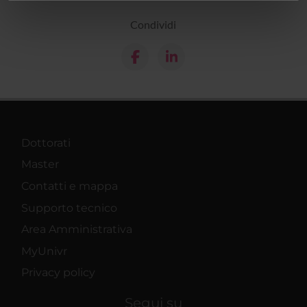
informazioni sul modo in cui utilizzi il nostro sito con i
nostri partner che si occupano di analisi dei dati web,
Condividi
pubblicità e social media, i quali potrebbero combinarle
con altre informazioni che hai fornito loro o che hanno
raccolto dal tuo utilizzo dei loro servizi.
Dottorati
Master
Contatti e mappa
Supporto tecnico
Area Amministrativa
MyUnivr
Privacy policy
Segui su