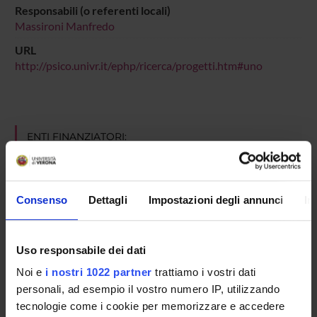
Responsabili (o referenti locali)
Massironi Manfredo
URL
http://psico.univr.it/ephp/ricerca/progetti.htm#uno
ENTI FINANZIATORI:
Ministero dell'Istruzione dell'Università e della Ricerca
Finanziamento:
assegnato e gestito dal Dipartimento
Consenso
Dettagli
Impostazioni degli annunci
In
PARTECIPANTI AL PROGETTO
Uso responsabile dei dati
Ivana Bianchi
Noi e
i nostri 1022 partner
trattiamo i vostri dati
personali, ad esempio il vostro numero IP, utilizzando
Daniela Bressanelli
tecnologie come i cookie per memorizzare e accedere
Assegnista