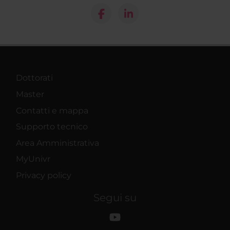
Dottorati
Master
Contatti e mappa
Supporto tecnico
Area Amministrativa
MyUnivr
Privacy policy
Segui su