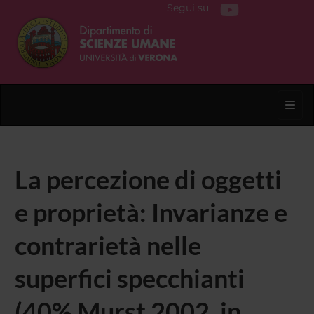
Segui su
Toggl
La percezione di oggetti
e proprietà: Invarianze e
contrarietà nelle
superfici specchianti
(40% Murst 2002, in