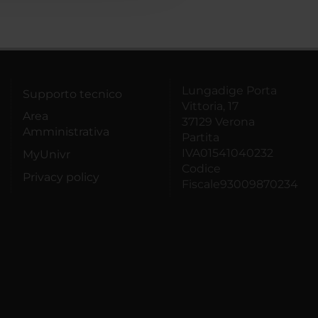
Lungadige Porta
Supporto tecnico
Vittoria, 17
Area
37129 Verona
Amministrativa
Partita
IVA01541040232
MyUnivr
Codice
Privacy policy
Fiscale93009870234