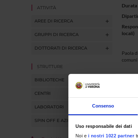
Durata 
ATTIVITÀ
Diparti
AREE DI RICERCA
Respons
locali)
GRUPPI DI RICERCA
DOTTORATI DI RICERCA
Paola di
comuni 
STRUTTURE
BIBLIOTECHE
PART
Paola D
CENTRI
Consenso
LABORATORI
SPIN OFF E AZIENDE
Uso responsabile dei dati
Noi e
i nostri 1022 partner
t