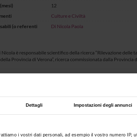
(mesi)
12
menti
Culture e Civiltà
abili (o referenti
Di Nicola Paola
 Nicola è responsabile scientifico della ricerca “Rilevazione delle ta
della Provincia di Verona”, ricerca commissionata dalla Provincia
ECIPANTI AL PROGETTO
i Nicola
Professore a contratto
Liria Ve
Dettagli
Impostazioni degli annunci
rattiamo i vostri dati personali, ad esempio il vostro numero IP, 