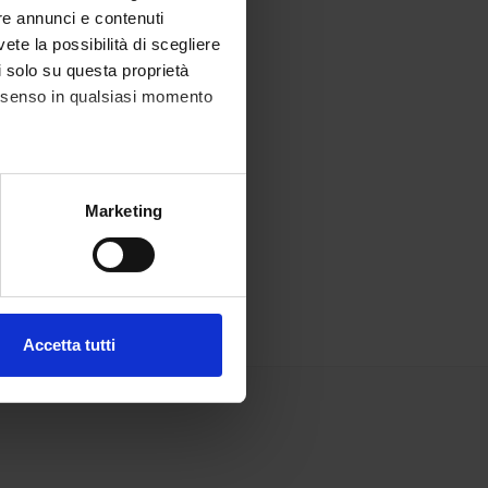
re annunci e contenuti
vete la possibilità di scegliere
li solo su questa proprietà
consenso in qualsiasi momento
alche metro,
Marketing
e specifiche (impronte
ezione dettagli
. Puoi
Accetta tutti
l media e per analizzare il
ostri partner che si occupano
azioni che hai fornito loro o