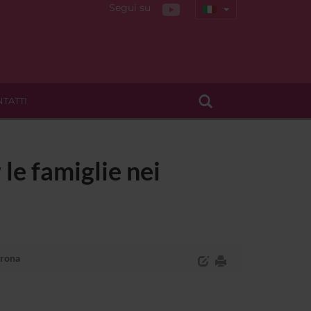
Segui su
TATTI
 le famiglie nei
erona