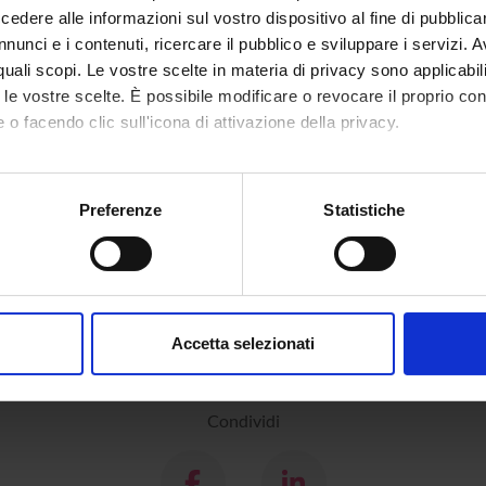
dere alle informazioni sul vostro dispositivo al fine di pubblica
nunci e i contenuti, ricercare il pubblico e sviluppare i servizi. A
r quali scopi. Le vostre scelte in materia di privacy sono applicabi
to le vostre scelte. È possibile modificare o revocare il proprio 
 o facendo clic sull'icona di attivazione della privacy.
mo anche:
oni sulla tua posizione geografica, con un'approssimazione di qu
Preferenze
Statistiche
spositivo, scansionandolo attivamente alla ricerca di caratteristich
aborati i tuoi dati personali e imposta le tue preferenze nella
s
consenso in qualsiasi momento dalla Dichiarazione sui cookie.
Accetta selezionati
nalizzare contenuti ed annunci, per fornire funzionalità dei socia
inoltre informazioni sul modo in cui utilizzi il nostro sito con i n
icità e social media, i quali potrebbero combinarle con altre inform
Condividi
lizzo dei loro servizi.