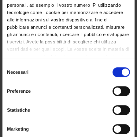
Professore a contratto
personali, ad esempio il vostro numero IP, utilizzando
Alessandra Pantano
tecnologie come i cookie per memorizzare e accedere
Professore a contratto
alle informazioni sul vostro dispositivo al fine di
pubblicare annunci e contenuti personalizzati, misurare
Diana Sartori
gli annunci e i contenuti, ricercare il pubblico e sviluppare
Chiara Zamboni
i servizi. Avete la possibilità di scegliere chi utilizza i
Cultore della materia
vostri dati e per quali scopi. Le vostre scelte in materia di
privacy sono applicabili solo su questa proprietà digitale
Gloria Zanardo
in cui avete effettuato le vostre scelte. È possibile
Selezione
modificare o revocare il proprio consenso in qualsiasi
Necessari
del
momento dalla Dichiarazione sui cookie o facendo clic
consenso
sull'icona di attivazione della privacy.
Preferenze
ATTIVITÀ
Con il tuo consenso, vorremmo anche:
AREE DI RICERCA
raccogliere informazioni sulla tua posizione
Statistiche
geografica, con un'approssimazione di qualche
GRUPPI DI RICERCA
metro,
Marketing
Identificare il tuo dispositivo, scansionandolo
DOTTORATI DI RICERCA