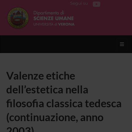
Segui su
Toggl
Valenze etiche
dell’estetica nella
filosofia classica tedesca
(continuazione, anno
2003)