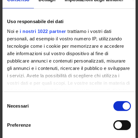
ENTI FINANZIATORI:
Uso responsabile dei dati
Finanziamento:
assegnato e gestito dal Dipartimento
Noi e
i nostri 1022 partner
trattiamo i vostri dati
personali, ad esempio il vostro numero IP, utilizzando
tecnologie come i cookie per memorizzare e accedere
PARTECIPANTI AL PROGETTO
alle informazioni sul vostro dispositivo al fine di
pubblicare annunci e contenuti personalizzati, misurare
Giorgio Erle
gli annunci e i contenuti, ricercare il pubblico e sviluppare
Professore associato
i servizi. Avete la possibilità di scegliere chi utilizza i
Laura Moretti
vostri dati e per quali scopi. Le vostre scelte in materia di
Dottorando
privacy sono applicabili solo su questa proprietà digitale
in cui avete effettuato le vostre scelte. È possibile
Selezione
Antonio Moretto
modificare o revocare il proprio consenso in qualsiasi
Necessari
del
Cultore della materia
momento dalla Dichiarazione sui cookie o facendo clic
consenso
Lucia Procuranti
sull'icona di attivazione della privacy.
Ricercatore
Preferenze
Con il tuo consenso, vorremmo anche: