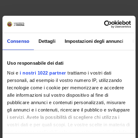
INCARICHI
Consenso
Dettagli
Impostazioni degli annunci
In
ORGANIZZAZIONE
Uso responsabile dei dati
GOVERNANCE
Noi e
i nostri 1022 partner
trattiamo i vostri dati
personali, ad esempio il vostro numero IP, utilizzando
COMMISSIONI
tecnologie come i cookie per memorizzare e accedere
alle informazioni sul vostro dispositivo al fine di
UFFICI E STRUTTURE DI SERVIZIO
pubblicare annunci e contenuti personalizzati, misurare
gli annunci e i contenuti, ricercare il pubblico e sviluppare
SERVIZI DI SEGRETERIA STUDENTI
i servizi. Avete la possibilità di scegliere chi utilizza i
vostri dati e per quali scopi. Le vostre scelte in materia di
STRUTTURE DEL DIPARTIMENTO
privacy sono applicabili solo su questa proprietà digitale