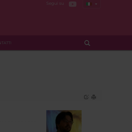
Segui su
TATTI