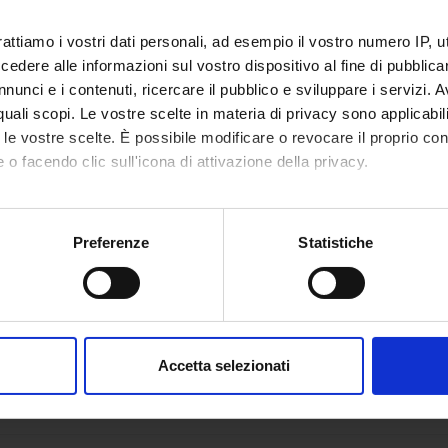
rattiamo i vostri dati personali, ad esempio il vostro numero IP, 
dere alle informazioni sul vostro dispositivo al fine di pubblica
nunci e i contenuti, ricercare il pubblico e sviluppare i servizi. A
r quali scopi. Le vostre scelte in materia di privacy sono applicabi
to le vostre scelte. È possibile modificare o revocare il proprio 
 o facendo clic sull'icona di attivazione della privacy.
mo anche:
oni sulla tua posizione geografica, con un'approssimazione di qu
Preferenze
Statistiche
spositivo, scansionandolo attivamente alla ricerca di caratteristich
aborati i tuoi dati personali e imposta le tue preferenze nella
s
consenso in qualsiasi momento dalla Dichiarazione sui cookie.
Accetta selezionati
nalizzare contenuti ed annunci, per fornire funzionalità dei socia
inoltre informazioni sul modo in cui utilizzi il nostro sito con i n
icità e social media, i quali potrebbero combinarle con altre inform