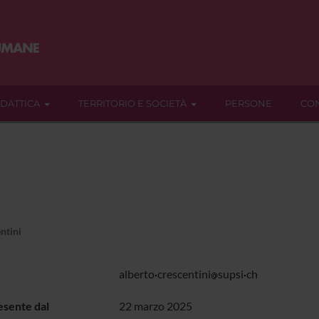
IDATTICA
TERRITORIO E SOCIETÀ
PERSONE
CON
ntini
alberto
crescentini
supsi
ch
sente dal
22 marzo 2025