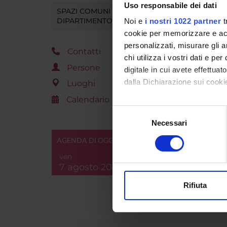
Uso responsabile dei dati
SPAZI COMUNI DEL
DIPARTIMENTO
Noi e
i nostri 1022 partner
t
cookie per memorizzare e acce
personalizzati, misurare gli an
Contatti
chi utilizza i vostri dati e pe
Persone
digitale in cui avete effettua
dalla Dichiarazione sui cookie
Luoghi
Calendario
Con il tuo consenso, vorrem
Selezione
raccogliere informazi
Necessari
del
Identificare il tuo di
consenso
AGENDA DI OGGI
digitali).
ven
Approfondisci come vengono el
7 agosto 2026
modificare o ritirare il tuo 
Rifiuta
Utilizziamo i cookie per perso
nostro traffico. Condividiamo 
di analisi dei dati web, pubbl