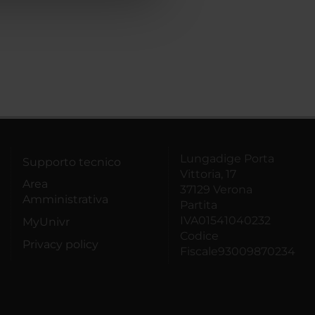
Lungadige Porta
Supporto tecnico
Vittoria, 17
Area
37129 Verona
Amministrativa
Partita
IVA01541040232
MyUnivr
Codice
Privacy policy
Fiscale93009870234