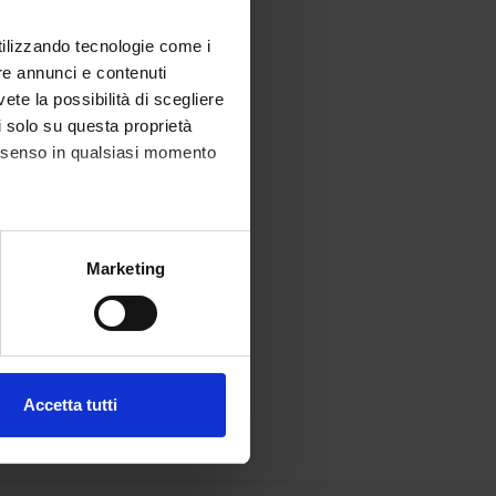
utilizzando tecnologie come i
re annunci e contenuti
vete la possibilità di scegliere
li solo su questa proprietà
consenso in qualsiasi momento
alche metro,
Marketing
e specifiche (impronte
ezione dettagli
. Puoi
Accetta tutti
l media e per analizzare il
ostri partner che si occupano
azioni che hai fornito loro o