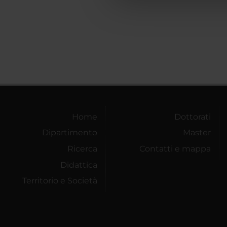
che hanno raccolto dal tuo uti
Home
Dottorati
Dipartimento
Master
Ricerca
Contatti e mappa
Didattica
Territorio e Società