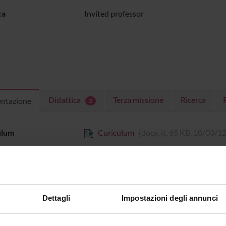
ca
Invited professor
Didattica
Terza missione
Ricerca
entazione
2
ulum
Curiculum
(docx, it, 65 KB, 10/03/12
Dettagli
Impostazioni degli annunci