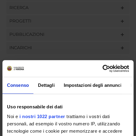
RICERCA
PROGETTI
PUBBLICAZIONI
INCARICHI
ORGANIZZAZIONE
Consenso
Dettagli
Impostazioni degli annunci
In
GOVERNANCE
Uso responsabile dei dati
COMMISSIONI
Noi e
i nostri 1022 partner
trattiamo i vostri dati
UFFICI E STRUTTURE DI SERVIZIO
personali, ad esempio il vostro numero IP, utilizzando
tecnologie come i cookie per memorizzare e accedere
SERVIZI DI SEGRETERIA STUDENTI