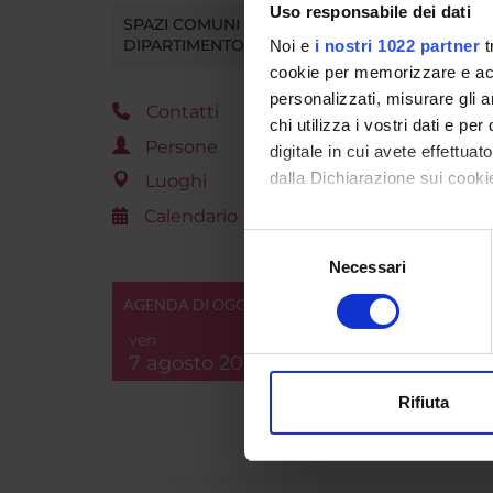
Uso responsabile dei dati
SPAZI COMUNI DEL
DIPARTIMENTO
Noi e
i nostri 1022 partner
t
cookie per memorizzare e acce
personalizzati, misurare gli an
Contatti
chi utilizza i vostri dati e pe
Persone
digitale in cui avete effettua
dalla Dichiarazione sui cookie
Luoghi
Calendario
Con il tuo consenso, vorrem
Selezione
raccogliere informazi
Necessari
del
Identificare il tuo di
consenso
AGENDA DI OGGI
digitali).
ven
Approfondisci come vengono el
7 agosto 2026
modificare o ritirare il tuo 
Rifiuta
Utilizziamo i cookie per perso
nostro traffico. Condividiamo 
di analisi dei dati web, pubbl