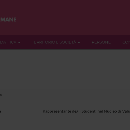
IDATTICA
TERRITORIO E SOCIETÀ
PERSONE
CON
tu
a
Rappresentante degli Studenti nel Nucleo di Val