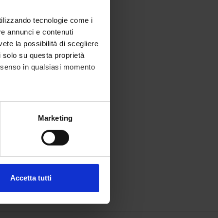
utilizzando tecnologie come i
re annunci e contenuti
vete la possibilità di scegliere
li solo su questa proprietà
consenso in qualsiasi momento
alche metro,
Marketing
e specifiche (impronte
ezione dettagli
. Puoi
Accetta tutti
l media e per analizzare il
ostri partner che si occupano
azioni che hai fornito loro o