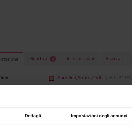
Didattica
Terza missione
Ricerca
entazione
0
ulum
Andreina_Stratu_CVit
(pdf, it, 41 K
Dettagli
Impostazioni degli annunci