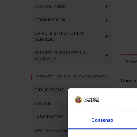
GOVERNANCE
COMMISSIONI
UFFICI E STRUTTURE DI
SERVIZIO
SERVIZI DI SEGRETERIA
STUDENTI
Pres
STRUTTURE DEL DIPARTIMENTO
Curric
BIBLIOTECHE
CENTRI
LABORATORI
Consenso
SPIN OFF E AZIENDE