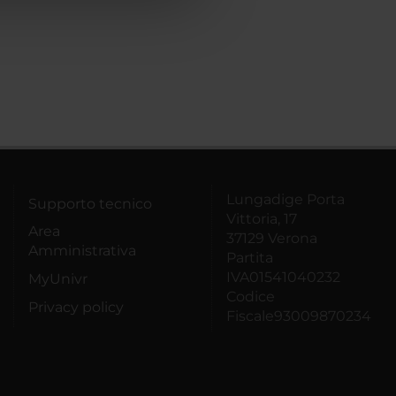
Lungadige Porta
Supporto tecnico
Vittoria, 17
Area
37129 Verona
Amministrativa
Partita
IVA01541040232
MyUnivr
Codice
Privacy policy
Fiscale93009870234