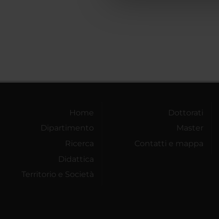
che hanno raccolto dal tuo uti
Home
Dottorati
Dipartimento
Master
Ricerca
Contatti e mappa
Didattica
Territorio e Società