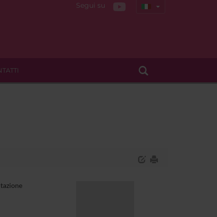
Segui su
TATTI
utazione