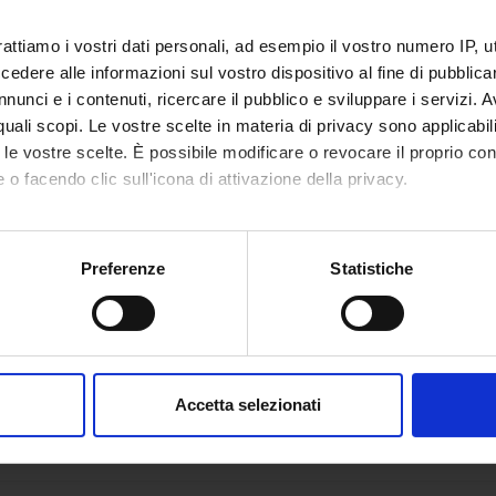
rattiamo i vostri dati personali, ad esempio il vostro numero IP, 
dere alle informazioni sul vostro dispositivo al fine di pubblica
nunci e i contenuti, ricercare il pubblico e sviluppare i servizi. A
r quali scopi. Le vostre scelte in materia di privacy sono applicabi
to le vostre scelte. È possibile modificare o revocare il proprio 
 o facendo clic sull'icona di attivazione della privacy.
mo anche:
oni sulla tua posizione geografica, con un'approssimazione di qu
Preferenze
Statistiche
spositivo, scansionandolo attivamente alla ricerca di caratteristich
aborati i tuoi dati personali e imposta le tue preferenze nella
s
consenso in qualsiasi momento dalla Dichiarazione sui cookie.
Accetta selezionati
nalizzare contenuti ed annunci, per fornire funzionalità dei socia
inoltre informazioni sul modo in cui utilizzi il nostro sito con i n
icità e social media, i quali potrebbero combinarle con altre inform