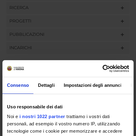
RICERCA
PROGETTI
PUBBLICAZIONI
INCARICHI
ORGANIZZAZIONE
Consenso
Dettagli
Impostazioni degli annunci
In
GOVERNANCE
Uso responsabile dei dati
COMMISSIONI
Noi e
i nostri 1022 partner
trattiamo i vostri dati
UFFICI E STRUTTURE DI SERVIZIO
personali, ad esempio il vostro numero IP, utilizzando
tecnologie come i cookie per memorizzare e accedere
SERVIZI DI SEGRETERIA STUDENTI