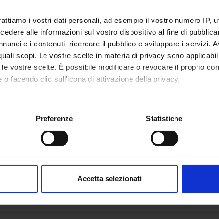
rattiamo i vostri dati personali, ad esempio il vostro numero IP, 
dere alle informazioni sul vostro dispositivo al fine di pubblica
nunci e i contenuti, ricercare il pubblico e sviluppare i servizi. A
r quali scopi. Le vostre scelte in materia di privacy sono applicabi
to le vostre scelte. È possibile modificare o revocare il proprio 
 o facendo clic sull'icona di attivazione della privacy.
mo anche:
oni sulla tua posizione geografica, con un'approssimazione di qu
Preferenze
Statistiche
spositivo, scansionandolo attivamente alla ricerca di caratteristich
aborati i tuoi dati personali e imposta le tue preferenze nella
s
consenso in qualsiasi momento dalla Dichiarazione sui cookie.
Accetta selezionati
nalizzare contenuti ed annunci, per fornire funzionalità dei socia
inoltre informazioni sul modo in cui utilizzi il nostro sito con i n
icità e social media, i quali potrebbero combinarle con altre inform