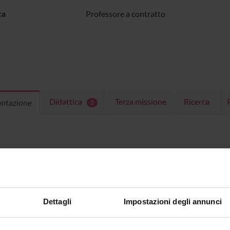
ca
Professore a contratto
Didattica
Terza missione
Ricerca
entazione
2
Dettagli
Impostazioni degli annunci