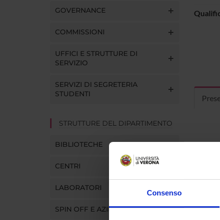
GOVERNANCE
Qualifi
COMMISSIONI
UFFICI E STRUTTURE DI
SERVIZIO
SERVIZI DI SEGRETERIA
STUDENTI
Pres
STRUTTURE DEL DIPARTIMENTO
BIBLIOTECHE
CENTRI
LABORATORI
Consenso
SPIN OFF E AZIENDE