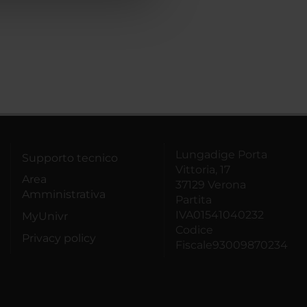
Lungadige Porta
Supporto tecnico
Vittoria, 17
Area
37129 Verona
Amministrativa
Partita
IVA01541040232
MyUnivr
Codice
Privacy policy
Fiscale93009870234