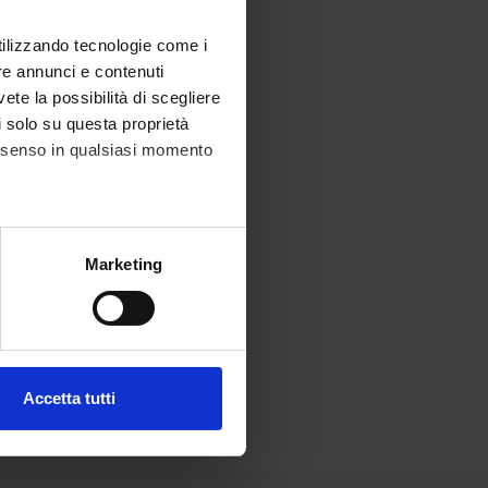
utilizzando tecnologie come i
re annunci e contenuti
vete la possibilità di scegliere
li solo su questa proprietà
consenso in qualsiasi momento
alche metro,
Marketing
e specifiche (impronte
ezione dettagli
. Puoi
Accetta tutti
l media e per analizzare il
ostri partner che si occupano
azioni che hai fornito loro o