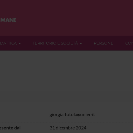
IDATTICA
TERRITORIO E SOCIETÀ
PERSONE
CON
giorgia
totola
univr
it
sente dal
31 dicembre 2024