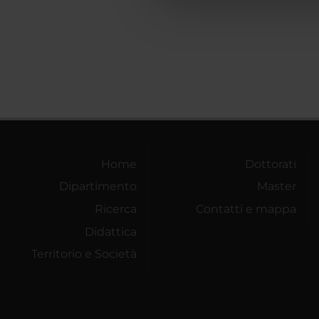
che hanno raccolto dal tuo uti
Home
Dottorati
Dipartimento
Master
Ricerca
Contatti e mappa
Didattica
Territorio e Società