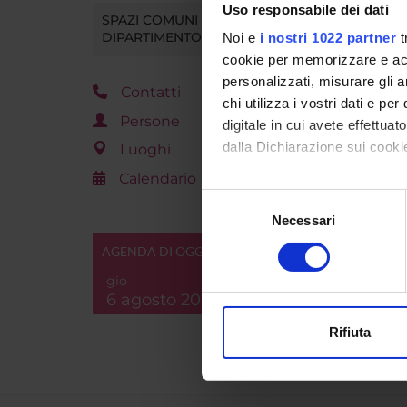
Uso responsabile dei dati
SPAZI COMUNI DEL
DIPARTIMENTO
Noi e
i nostri 1022 partner
t
cookie per memorizzare e acce
personalizzati, misurare gli an
Contatti
chi utilizza i vostri dati e pe
Persone
digitale in cui avete effettua
dalla Dichiarazione sui cookie
Luoghi
Calendario
Con il tuo consenso, vorrem
Selezione
raccogliere informazi
Necessari
del
Identificare il tuo di
consenso
AGENDA DI OGGI
digitali).
gio
Approfondisci come vengono el
6 agosto 2026
modificare o ritirare il tuo 
Rifiuta
Utilizziamo i cookie per perso
nostro traffico. Condividiamo 
di analisi dei dati web, pubbl