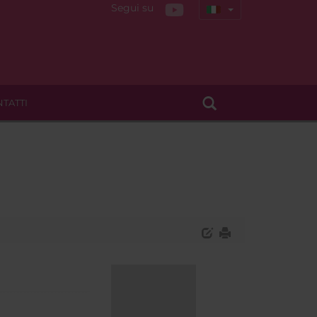
Segui su
TATTI