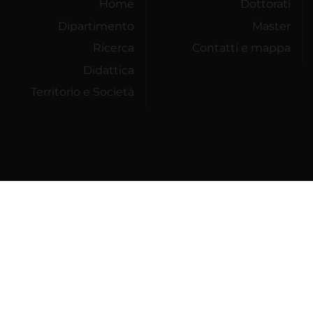
Home
Dottorati
Dipartimento
Master
Ricerca
Contatti e mappa
Didattica
Territorio e Società