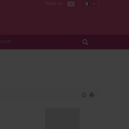
Segui su
TATTI