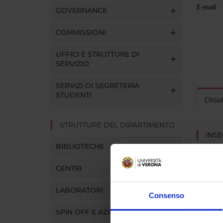
E-mail
GOVERNANCE
COMMISSIONI
UFFICI E STRUTTURE DI
SERVIZIO
SERVIZI DI SEGRETERIA
STUDENTI
Dida
STRUTTURE DEL DIPARTIMENTO
INS
BIBLIOTECHE
Insegna
Clicca s
CENTRI
LABORATORI
Consenso
SPIN OFF E AZIENDE
CORS