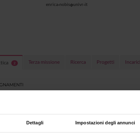
enrica
nobis
univr
it
Terza missione
Ricerca
Progetti
Incaric
ttica
2
EGNAMENTI
menti attivi nel periodo selezionato:
2
.
ull'insegnamento per vedere orari e dettagli del corso.
Dettagli
Impostazioni degli annunci
O
NOME
CREDITI
TOTALI