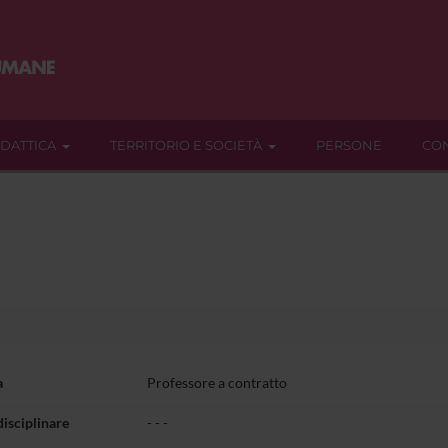
IDATTICA
TERRITORIO E SOCIETÀ
PERSONE
CON
a
Professore a contratto
disciplinare
- - -