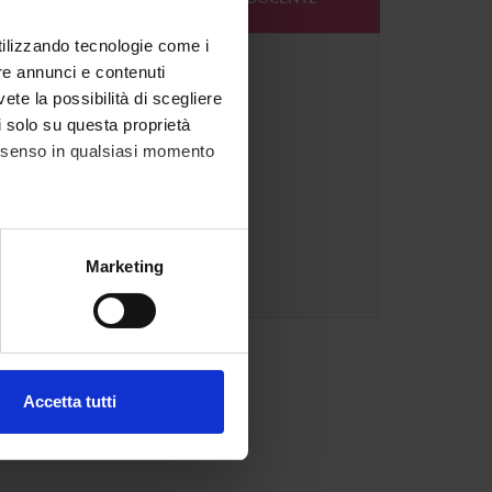
DOCENTE
utilizzando tecnologie come i
1
re annunci e contenuti
vete la possibilità di scegliere
li solo su questa proprietà
consenso in qualsiasi momento
alche metro,
Marketing
e specifiche (impronte
1
ezione dettagli
. Puoi
Accetta tutti
l media e per analizzare il
ostri partner che si occupano
azioni che hai fornito loro o