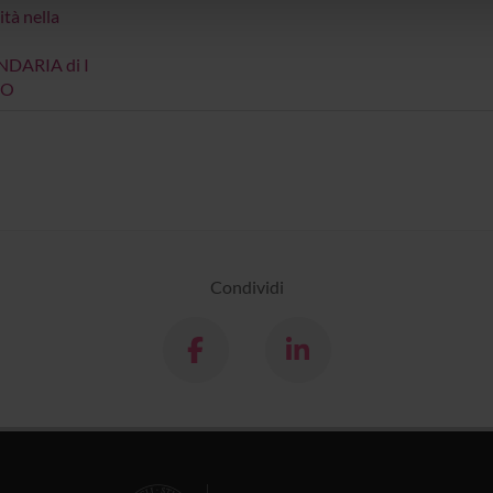
lizzo dei loro servizi.
ità nella
DARIA di I
DO
Condividi