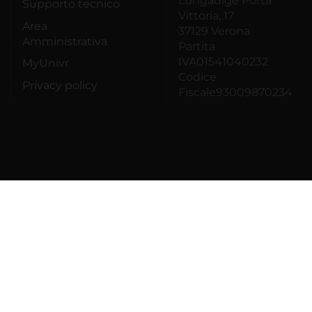
Lungadige Porta
Supporto tecnico
Vittoria, 17
Area
37129 Verona
Amministrativa
Partita
IVA01541040232
MyUnivr
Codice
Privacy policy
Fiscale93009870234