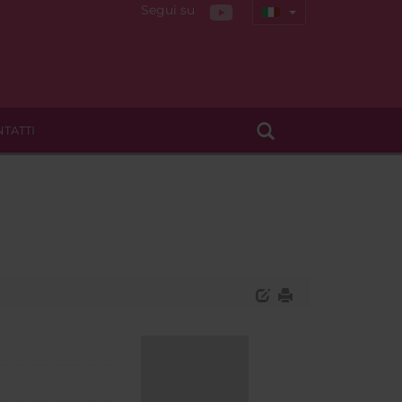
Segui su
TATTI