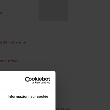
19
eschi
- Referente
tico settore
Informazioni sui cookie
e audiovisivi per la didattica e la ricerca)