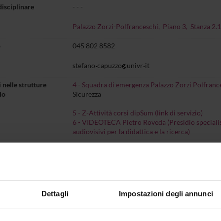
disciplinare
- - -
Palazzo Zorzi-Polfranceschi, Piano 3, Stanza 2.
o
045 802 8582
stefano
capuzzo
univr
it
 nelle strutture
4 - Squadra di emergenza Palazzo Zorzi Polfranc
io
Sicurezza
5 - Z-Attività corsi dipSum (link di servizio)
6 - VIDEOTECA Pietro Roveda (Presidio specialis
audiovisivi per la didattica e la ricerca)
Incarichi
entazione
Dettagli
Impostazioni degli annunci
bile della Videoteca del Dipartimento (Presidio specialistico settor