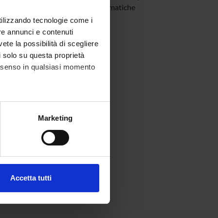
rezzature e sale audio video informatiche
utilizzando tecnologie come i
re annunci e contenuti
vete la possibilità di scegliere
li solo su questa proprietà
consenso in qualsiasi momento
 (incarico istituzionale)
alche metro,
Marketing
e specifiche (impronte
ezione dettagli
. Puoi
Accetta tutti
l media e per analizzare il
ostri partner che si occupano
azioni che hai fornito loro o