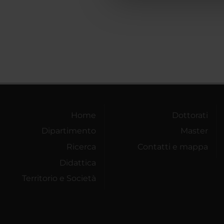
che hanno raccolto dal tuo uti
Home
Dottorati
Dipartimento
Master
Ricerca
Contatti e mappa
Didattica
Territorio e Società