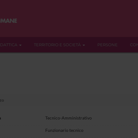
IDATTICA
TERRITORIO E SOCIETÀ
PERSONE
CON
zo
a
Tecnico-Amministrativo
Funzionario tecnico