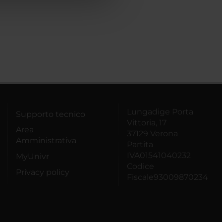
Lungadige Porta
Supporto tecnico
Vittoria, 17
Area
37129 Verona
Amministrativa
Partita
IVA01541040232
MyUnivr
Codice
Privacy policy
Fiscale93009870234