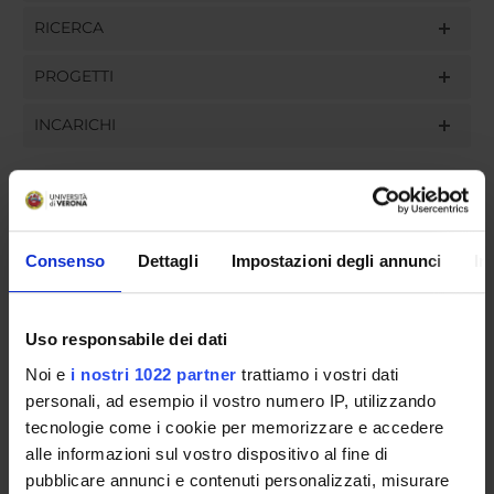
RICERCA
PROGETTI
INCARICHI
ORGANIZZAZIONE
Consenso
Dettagli
Impostazioni degli annunci
In
GOVERNANCE
Uso responsabile dei dati
COMMISSIONI
Noi e
i nostri 1022 partner
trattiamo i vostri dati
UFFICI E STRUTTURE DI SERVIZIO
personali, ad esempio il vostro numero IP, utilizzando
tecnologie come i cookie per memorizzare e accedere
SERVIZI DI SEGRETERIA STUDENTI
alle informazioni sul vostro dispositivo al fine di
pubblicare annunci e contenuti personalizzati, misurare
STRUTTURE DEL DIPARTIMENTO