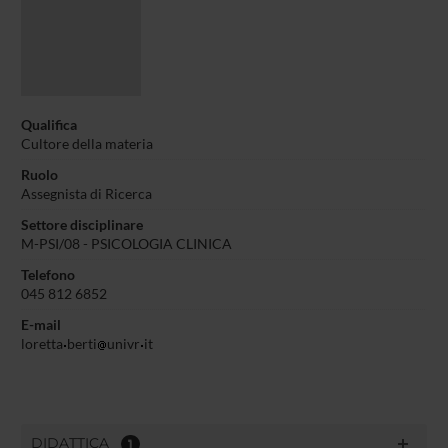
Qualifica
Cultore della materia
Ruolo
Assegnista di Ricerca
Settore disciplinare
M-PSI/08 - PSICOLOGIA CLINICA
Telefono
045 812 6852
E-mail
loretta
berti
univr
it
DIDATTICA
1