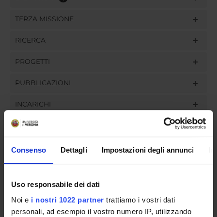
TERZA MISSIONE
RICERCA
PROGETTI
PUBBLICAZIONI
INCARICHI
Consenso
Dettagli
Impostazioni degli annunci
In
ORGANIZZAZIONE
GOVERNANCE
Uso responsabile dei dati
COMMISSIONI
Noi e
i nostri 1022 partner
trattiamo i vostri dati
personali, ad esempio il vostro numero IP, utilizzando