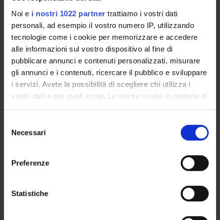
GOVERNANCE
Noi e
i nostri 1022 partner
trattiamo i vostri dati
personali, ad esempio il vostro numero IP, utilizzando
COMMISSIONI
tecnologie come i cookie per memorizzare e accedere
alle informazioni sul vostro dispositivo al fine di
UFFICI E STRUTTURE DI SERVIZIO
pubblicare annunci e contenuti personalizzati, misurare
gli annunci e i contenuti, ricercare il pubblico e sviluppare
SERVIZI DI SEGRETERIA STUDENTI
i servizi. Avete la possibilità di scegliere chi utilizza i
vostri dati e per quali scopi. Le vostre scelte in materia di
STRUTTURE DEL DIPARTIMENTO
privacy sono applicabili solo su questa proprietà digitale
in cui avete effettuato le vostre scelte. È possibile
BIBLIOTECHE
Selezione
modificare o revocare il proprio consenso in qualsiasi
Necessari
del
momento dalla Dichiarazione sui cookie o facendo clic
CENTRI
consenso
sull'icona di attivazione della privacy.
Preferenze
LABORATORI
Con il tuo consenso, vorremmo anche:
SPIN OFF E AZIENDE
raccogliere informazioni sulla tua posizione
Statistiche
geografica, con un'approssimazione di qualche
SPAZI COMUNI DEL DIPARTIMENTO
metro,