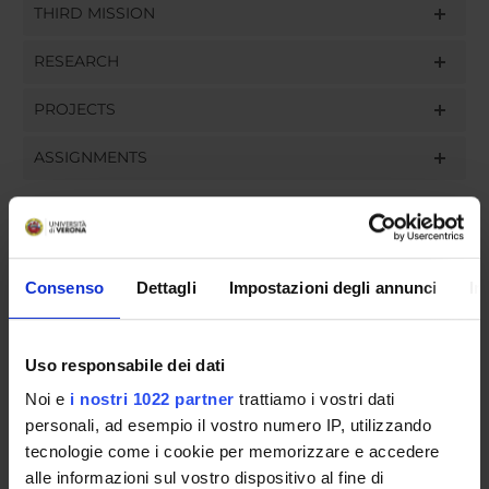
THIRD MISSION
RESEARCH
PROJECTS
ASSIGNMENTS
ORGANISATION
Consenso
Dettagli
Impostazioni degli annunci
In
GOVERNANCE
Uso responsabile dei dati
COMMITTEES
Noi e
i nostri 1022 partner
trattiamo i vostri dati
DEPARTMENT ADMINISTRATION OFFICES
personali, ad esempio il vostro numero IP, utilizzando
tecnologie come i cookie per memorizzare e accedere
STUDENT ADMINISTRATION OFFICES
alle informazioni sul vostro dispositivo al fine di