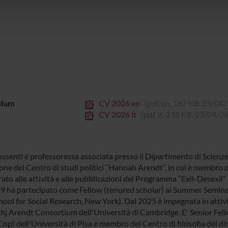
lizzo dei loro servizi.
ulum
CV 2026 en
(pdf, en, 167 KB, 23/04/
CV 2026 it
(pdf, it, 218 KB, 23/04/26
Possenti è professoressa associata presso il Dipartimento di Scienz
one del Centro di studi politici “Hannah Arendt”, in cui è membro d
ato alle attività e alle pubblicazioni del Programma “Exil-Desexil” 
9 ha partecipato come Fellow (tenured scholar) ai Summer Seminars 
ool for Social Research, New York). Dal 2025 è impegnata in atti
hj Arendt Consortium dell'Università di Cambridge. E' Senior Fellow
isp) dell'Università di Pisa e membro del Centro di filosofia del dir