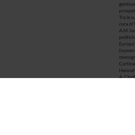
gentium"
prospett
Tra le s
cura di 
A.M. Iac
politic
Europa" 
(numero 
monograf
Cortina 
Hannah A
A. Chol
"Exil/de
(L'Harm
386/202
corte 20
crisi e
Anthrop
Angeli,