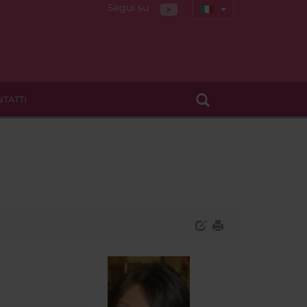
Segui su
TATTI