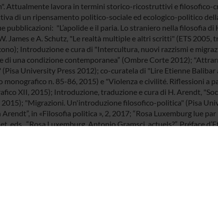
. Attualmente lavora in termini storico-ricostruttivi e filosofico-
iva di un ripensamento politico-sociale ed ecologico-politico della
ue pubblicazioni: "L’apolide e il paria. Lo straniero nella filosofia
W. James e A. Schutz, "Le realtà multiple e altri scritti" (ETS 2005, t
ono); Introduzione e cura di "Intercultura, nuovi razzismi e migrazi
he di una condizione contemporanea” (Ombre Corte 2012); "Attrarre 
(Pisa University Press 2012); co-curatela di "Lire Etienne Balibar à
monografico n. 85-86, 2015) e "Violenza e civilité. Riflessioni a p
ico XII, 2015); Introduzione, traduzione e cura di H. Arendt, "Socra
2015); "Migrazioni. Un'introduzione filosofico-politica" (Pisa Univ
rendt”, in «Filosofia politica », 2, 2017; “Rosa Luxemburg lue par 
let, eds., “Rosa Luxemburg, Antonio Gramsci, actuels?”, Préface d’E
sexil. Histoire et globalisation", dir. M.C. Caloz-Tschopp (L'Harmatt
attan 2019); Introduzione e cura del numero monografico
Hannah 
0; "Pensare a ciò che facciamo. Su un'urgenza arendtiana", Postfaz
21; "Pensare il politico con il sociale. Arendt e Bernstein", Postfa
 rivoluzione", ombre corte 2022; "Climate change in a critical plan
ocene vs. Capitalocene controversy", in "Jura gentium", XXI, 2, 20
 2025.