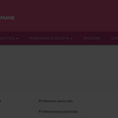
IDATTICA
TERRITORIO E SOCIETÀ
PERSONE
CON
a
Professore associato
Professoressa associata