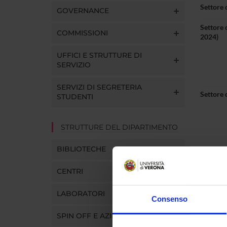
Settore 
GOVERNANCE
Settore 
COMMISSIONI
2024)
UFFICI E STRUTTURE DI
SERVIZIO
SERVIZI DI SEGRETERIA
Settore 
STUDENTI
STRUTTURE DEL DIPARTIMENTO
BIBLIOTECHE
Ufficio
CENTRI
Telefon
LABORATORI
Consenso
E-mail
SPIN OFF E AZIENDE
Pagina 