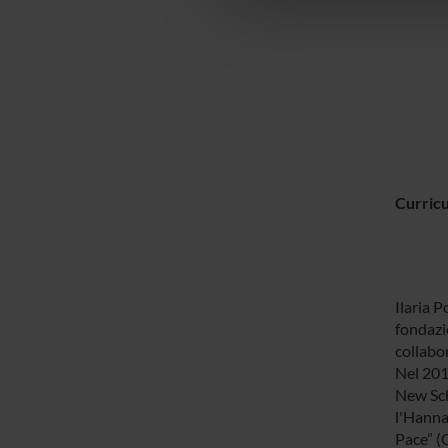
che hanno raccolto dal tuo uti
Curric
Ilaria 
fondazi
collabor
Nel 201
New Sch
l'Hanna
Pace” (C