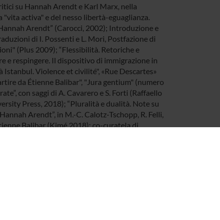
critici su Hannah Arendt e Karl Marx, nella
 "vita activa" e del nesso libertà-eguaglianza.
 di Hannah Arendt” (Carocci, 2002); Introduzione e
raduzioni di I. Possenti e L. Mori, Postfazione di
oni" (Plus 2009); “Flessibilità. Retoriche e
e respingere. Il dispositivo di immigrazione in
 Istanbul. Violence et civilité", «Rue Descartes»
artire da Étienne Balibar", "Jura gentium" (numero
te”, con saggi di A. Cavarero e S. Forti (Raffaello
ersity Press, 2018); “Pluralità e dualità. Note su
Hannah Arendt”, in M.-C. Calotz-Tschopp, R. Felli,
tienne Balibar (Kimé 2018); co-curatela di
an 2019) e "Vivre l'exil", dir. M.C. Caloz-Tschopp
Arendt e la questione sociale,
"aut aut", n.
ione a H. Arendt, "Lavoro, opera, azione", ombre
zione a R. Bernstein, "Hannah Arendt. La politica tra
etary perspective. Dipesh Chakrabarty and the
24; "Arendt, Marx e l'isonomia dei moderni", Franco