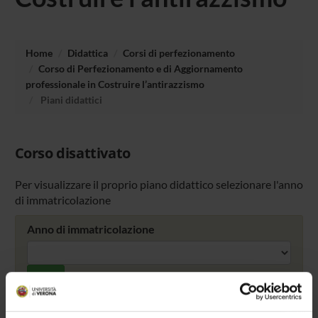
Home
Didattica
Corsi di perfezionamento
Corso di Perfezionamento e di Aggiornamento
professionale in Costruire l’antirazzismo
Piani didattici
Corso disattivato
Per visualizzare il proprio piano didattico selezionare l'anno
di immatricolazione
Anno di immatricolazione
Cerca