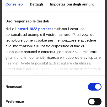
Consenso
Dettagli
Impostazioni degli annunci
In
Non definito
Uso responsabile dei dati
Presentazione
Noi e
i nostri 1022 partner
trattiamo i vostri dati
Come iscriversi
personali, ad esempio il vostro numero IP, utilizzando
tecnologie come i cookie per memorizzare e accedere
Piani didattici
alle informazioni sul vostro dispositivo al fine di
Insegnamenti
pubblicare annunci e contenuti personalizzati, misurare
Bacheca avvisi
gli annunci e i contenuti, ricercare il pubblico e sviluppare
Organi collegiali e di governo
i servizi. Avete la possibilità di scegliere chi utilizza i
Orientamento allo Studio
vostri dati e per quali scopi. Le vostre scelte in materia di
privacy sono applicabili solo su questa proprietà digitale
in cui avete effettuato le vostre scelte. È possibile
OFFERTA FORMATIVA
Selezione
modificare o revocare il proprio consenso in qualsiasi
Necessari
del
CORSI DI STUDIO
momento dalla Dichiarazione sui cookie o facendo clic
consenso
sull'icona di attivazione della privacy.
DOTTORATI, MASTER E FORMAZIONE SUPERIORE
Preferenze