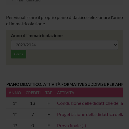
Per visualizzare il proprio piano didattico selezionare l'anno
di immatricolazione
Anno di immatricolazione
Cerca
PIANO DIDATTICO: ATTIVITÀ FORMATIVE SUDDIVISE PER ANNO 
ANNO
CREDITI
TAF
ATTIVITÀ
1°
13
F
Conduzione delle didattiche della fi
1°
7
F
Progettazione della didattica della f
1°
0
F
Prova finale (-)