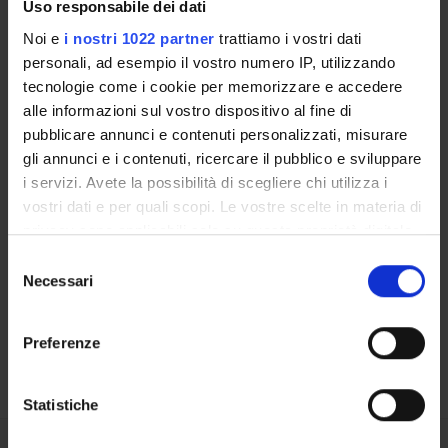
Uso responsabile dei dati
Docenti
Noi e
i nostri 1022 partner
trattiamo i vostri dati
personali, ad esempio il vostro numero IP, utilizzando
OFFERTA FORMATIVA
tecnologie come i cookie per memorizzare e accedere
alle informazioni sul vostro dispositivo al fine di
CORSI DI STUDIO
pubblicare annunci e contenuti personalizzati, misurare
gli annunci e i contenuti, ricercare il pubblico e sviluppare
DOTTORATI, MASTER E FORMAZIONE SUPERIORE
i servizi. Avete la possibilità di scegliere chi utilizza i
vostri dati e per quali scopi. Le vostre scelte in materia di
Contatti
privacy sono applicabili solo su questa proprietà digitale
Persone
in cui avete effettuato le vostre scelte. È possibile
Selezione
Luoghi
modificare o revocare il proprio consenso in qualsiasi
Necessari
del
momento dalla Dichiarazione sui cookie o facendo clic
Calendario
consenso
sull'icona di attivazione della privacy.
Preferenze
Con il tuo consenso, vorremmo anche:
raccogliere informazioni sulla tua posizione
Statistiche
geografica, con un'approssimazione di qualche