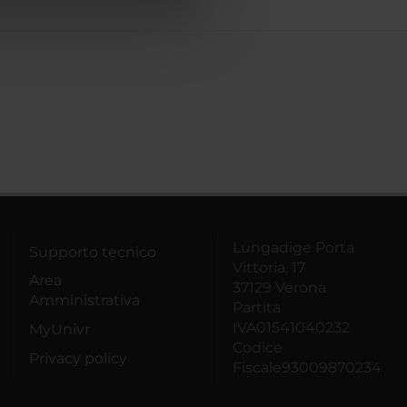
azioni che hai fornito loro o
Lungadige Porta
Supporto tecnico
Vittoria, 17
Area
37129 Verona
Amministrativa
Partita
IVA01541040232
MyUnivr
Codice
Privacy policy
Fiscale93009870234