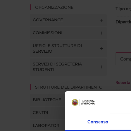
ORGANIZZAZIONE
Tipo o
GOVERNANCE
Dipart
COMMISSIONI
UFFICI E STRUTTURE DI
SERVIZIO
Comp
SERVIZI DI SEGRETERIA
STUDENTI
Roberta 
STRUTTURE DEL DIPARTIMENTO
Sonia C
BIBLIOTECHE
CENTRI
Consenso
LABORATORI