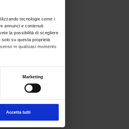
utilizzando tecnologie come i
re annunci e contenuti
vete la possibilità di scegliere
li solo su questa proprietà
consenso in qualsiasi momento
alche metro,
Marketing
e specifiche (impronte
ezione dettagli
. Puoi
Accetta tutti
l media e per analizzare il
ostri partner che si occupano