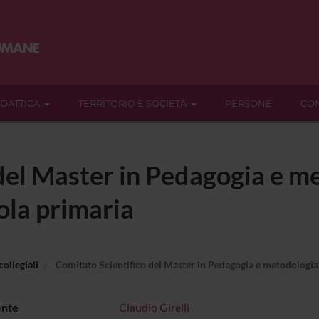
IDATTICA
TERRITORIO E SOCIETÀ
PERSONE
CON
del Master in Pedagogia e m
ola primaria
ollegiali
Comitato Scientifico del Master in Pedagogia e metodologia
ente
Claudio Girelli