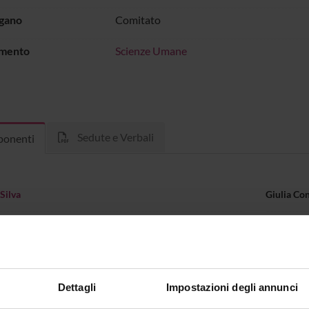
rgano
Comitato
imento
Scienze Umane
Sedute e Verbali
onenti
Silva
Giulia Co
agnata
Coordinatore
Isabella S
Dettagli
Impostazioni degli annunci