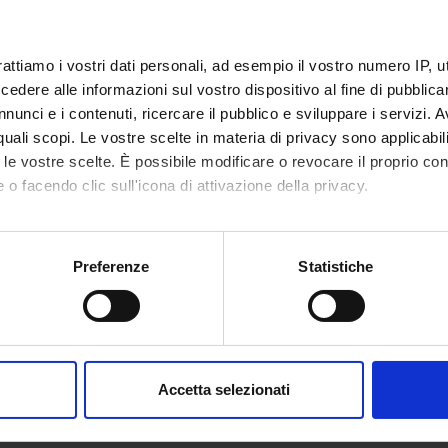
rattiamo i vostri dati personali, ad esempio il vostro numero IP, 
dere alle informazioni sul vostro dispositivo al fine di pubblica
nunci e i contenuti, ricercare il pubblico e sviluppare i servizi. A
r quali scopi. Le vostre scelte in materia di privacy sono applicabi
to le vostre scelte. È possibile modificare o revocare il proprio 
 o facendo clic sull'icona di attivazione della privacy.
mo anche:
oni sulla tua posizione geografica, con un'approssimazione di qu
Preferenze
Statistiche
spositivo, scansionandolo attivamente alla ricerca di caratteristich
aborati i tuoi dati personali e imposta le tue preferenze nella
s
consenso in qualsiasi momento dalla Dichiarazione sui cookie.
Accetta selezionati
nalizzare contenuti ed annunci, per fornire funzionalità dei socia
inoltre informazioni sul modo in cui utilizzi il nostro sito con i n