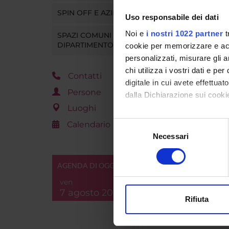
SPIN OFF E AZIENDE
Uso responsabile dei dati
Noi e
i nostri 1022 partner
t
SPAZI COMUNI DEL
DIPARTIMENTO
cookie per memorizzare e acce
personalizzati, misurare gli an
chi utilizza i vostri dati e pe
Contatti
digitale in cui avete effettua
Persone
dalla Dichiarazione sui cookie
Luoghi
Con il tuo consenso, vorrem
Calendario
Selezione
raccogliere informazi
Necessari
del
Identificare il tuo di
consenso
digitali).
AGENDA DI OGGI
Approfondisci come vengono el
ven
modificare o ritirare il tuo 
7 agosto 2026
Rifiuta
Utilizziamo i cookie per perso
nostro traffico. Condividiamo 