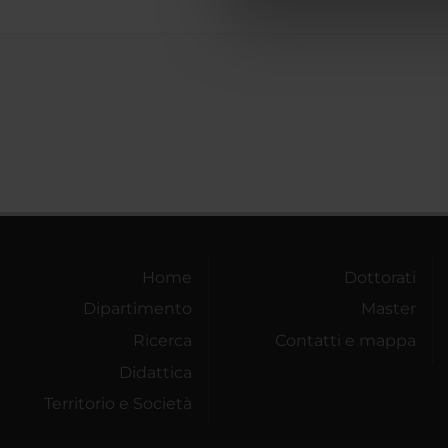
di analisi dei dati web, pubbl
che hanno raccolto dal tuo uti
Home
Dottorati
Dipartimento
Master
Ricerca
Contatti e mappa
Didattica
Territorio e Società