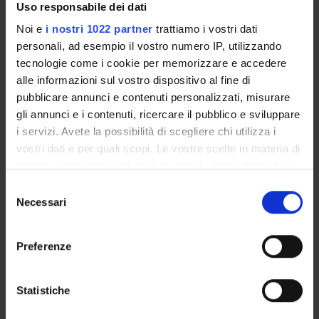
Uso responsabile dei dati
COMPONENTI
Noi e
i nostri 1022 partner
trattiamo i vostri dati
personali, ad esempio il vostro numero IP, utilizzando
Alessia Maria Aurora Bevilacqua
tecnologie come i cookie per memorizzare e accedere
alle informazioni sul vostro dispositivo al fine di
Rosi Bombieri
pubblicare annunci e contenuti personalizzati, misurare
gli annunci e i contenuti, ricercare il pubblico e sviluppare
i servizi. Avete la possibilità di scegliere chi utilizza i
SEDUTE E VERBALI
vostri dati e per quali scopi. Le vostre scelte in materia di
privacy sono applicabili solo su questa proprietà digitale
in cui avete effettuato le vostre scelte. È possibile
Selezione
modificare o revocare il proprio consenso in qualsiasi
Necessari
del
momento dalla Dichiarazione sui cookie o facendo clic
ORGANIZZAZIONE
consenso
sull'icona di attivazione della privacy.
Preferenze
GOVERNANCE
Con il tuo consenso, vorremmo anche:
COMMISSIONI
raccogliere informazioni sulla tua posizione
Statistiche
geografica, con un'approssimazione di qualche
UFFICI E STRUTTURE DI SERVIZIO