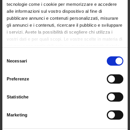
tecnologie come i cookie per memorizzare e accedere
alle informazioni sul vostro dispositivo al fine di
SEDUTE E VERBALI
pubblicare annunci e contenuti personalizzati, misurare
gli annunci e i contenuti, ricercare il pubblico e sviluppare
i servizi. Avete la possibilità di scegliere chi utilizza i
vostri dati e per quali scopi. Le vostre scelte in materia di
privacy sono applicabili solo su questa proprietà digitale
ORGANIZZAZIONE
in cui avete effettuato le vostre scelte. È possibile
Selezione
GOVERNANCE
modificare o revocare il proprio consenso in qualsiasi
Necessari
del
momento dalla Dichiarazione sui cookie o facendo clic
consenso
COMMISSIONI
sull'icona di attivazione della privacy.
Preferenze
UFFICI E STRUTTURE DI SERVIZIO
Con il tuo consenso, vorremmo anche:
raccogliere informazioni sulla tua posizione
Statistiche
SERVIZI DI SEGRETERIA STUDENTI
geografica, con un'approssimazione di qualche
metro,
STRUTTURE DEL DIPARTIMENTO
Marketing
Identificare il tuo dispositivo, scansionandolo
attivamente alla ricerca di caratteristiche specifiche
BIBLIOTECHE